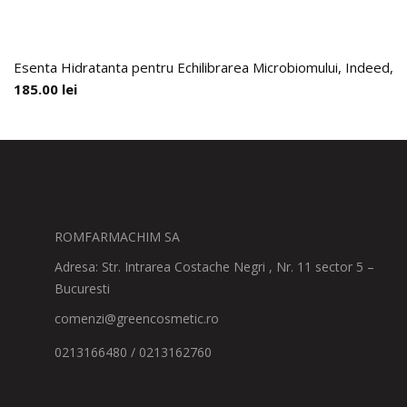
Esenta Hidratanta pentru Echilibrarea Microbiomului, Indeed, 9
185.00
lei
ROMFARMACHIM SA
Adresa: Str. Intrarea Costache Negri , Nr. 11 sector 5 –
Bucuresti
comenzi@greencosmetic.ro
0213166480 / 0213162760