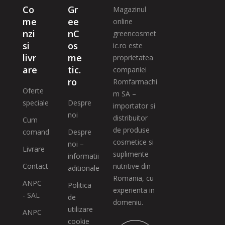
Co
Gr
Magazinul
me
ee
online
nzi
nC
greencosmet
si
os
ic.ro este
livr
me
proprietatea
are
tic.
companiei
ro
Romfarmachi
Oferte
m SA –
speciale
Despre
importator si
noi
distribuitor
Cum
de produse
comand
Despre
cosmetice si
noi –
Livrare
suplimente
informatii
Contact
nutritive din
aditionale
Romania, cu
ANPC
Politica
experienta in
- SAL
de
domeniu.
utilizare
ANPC
cookie