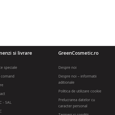
enzi si livrare
GreenCosmetic.ro
te speciale
Despre noi
 comand
Despre noi – informatii
aditionale
are
Politica de utilizare cookie
act
Prelucrarea datelor cu
 - SAL
caracter personal
C
Termeni si conditii