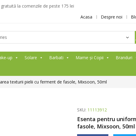
ratuită la comenzile de peste 175 lei
Acasa
Despre noi
Bl
ake-up
Solare
Barbati
Mame și Copii
Branduri
rea texturii pielii cu ferment de fasole, Mixsoon, 50ml
SKU:
11113912
Esenta pentru uniformi
fasole, Mixsoon, 50ml