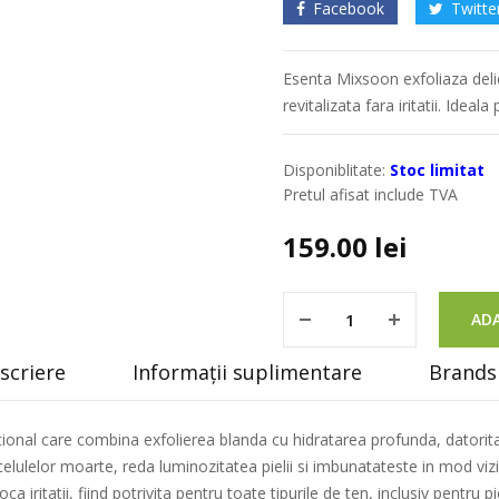
Facebook
Twitte
Esenta Mixsoon exfoliaza delic
revitalizata fara iritatii. Ideal
Disponiblitate:
Stoc limitat
Pretul afisat include TVA
159.00
lei
ADA
scriere
Informații suplimentare
Brands 
onal care combina exfolierea blanda cu hidratarea profunda, datorita f
elulelor moarte, reda luminozitatea pielii si imbunatateste in mod vizib
iritatii, fiind potrivita pentru toate tipurile de ten, inclusiv pentru pie