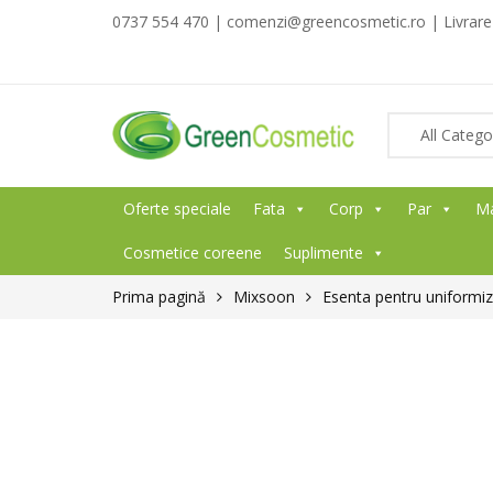
0737 554 470 | comenzi@greencosmetic.ro | Livrare g
Oferte speciale
Fata
Corp
Par
M
Cosmetice coreene
Suplimente
Prima pagină
Mixsoon
Esenta pentru uniformiza