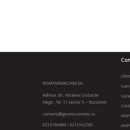
Com
Ofer
ROMFARMACHIM SA
Cum
Adresa: Str. Intrarea Costache
Livr
Negri , Nr. 11 sector 5 – Bucuresti
Cont
comenzi@greencosmetic.ro
ANPC
0213166480 / 0213162760
ANP