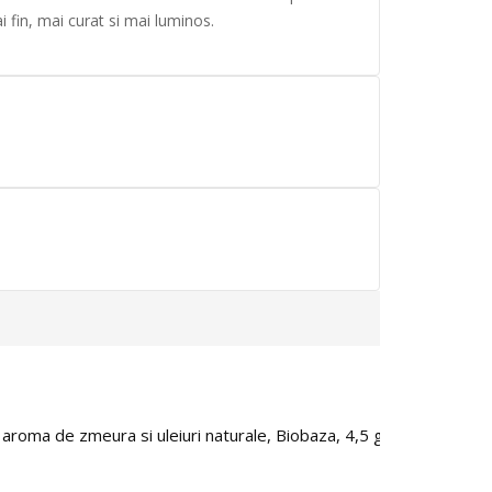
i fin, mai curat si mai luminos.
IN STOC
 aroma de zmeura si uleiuri naturale, Biobaza, 4,5 g
Masca repara
96.00
lei