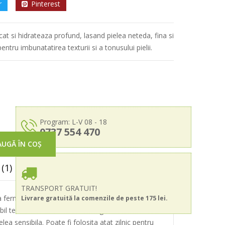
r
Pinterest
at si hidrateaza profund, lasand pielea neteda, fina si
a pentru imbunatatirea texturii si a tonusului pielii.
Program: L-V 08 - 18
0737 554 470
UGĂ ÎN COȘ
(1)
TRANSPORT GRATUIT!
ermentilor naturali din fasole, rodie, para
Livrare gratuită la comenzile de peste 175 lei.
il textura acesteia. Datorita ingredientelor
lea sensibila. Poate fi folosita atat zilnic pentru