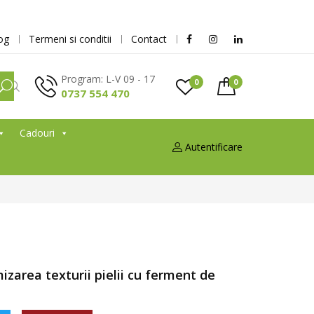
og
Termeni si conditii
Contact
Program: L-V 09 - 17
0
0
0737 554 470
Cadouri
Autentificare
zarea texturii pielii cu ferment de