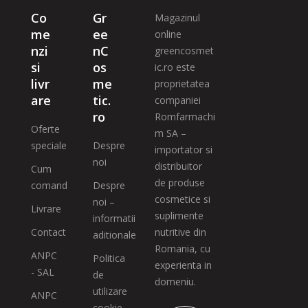
Co
Gr
Magazinul
me
ee
online
nzi
nC
greencosmet
si
os
ic.ro este
livr
me
proprietatea
are
tic.
companiei
ro
Romfarmachi
Oferte
m SA –
speciale
Despre
importator si
noi
distribuitor
Cum
de produse
comand
Despre
cosmetice si
noi –
Livrare
suplimente
informatii
Contact
nutritive din
aditionale
Romania, cu
ANPC
Politica
experienta in
- SAL
de
domeniu.
utilizare
ANPC
cookie