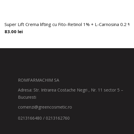
Super Lift Crema lifting cu Fito-Retinol 1% + L-Carnosina 0.2 %,
83.00
lei
ROMFARMACHIM SA
Adresa: Str. Intrarea Costache Negri , Nr. 11 sector 5 –
Bucuresti
comenzi@greencosmetic.ro
0213166480 / 0213162760