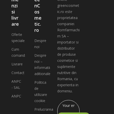
nzi
nC
greencosmet
si
os
ic.ro este
livr
me
proprietatea
are
tic.
companiei
ro
Romfarmachi
Oferte
m SA –
speciale
Despre
importator si
noi
distribuitor
Cum
de produse
comand
Despre
cosmetice si
noi –
Livrare
suplimente
informatii
Contact
nutritive din
aditionale
Romania, cu
ANPC
Politica
experienta in
- SAL
de
domeniu.
utilizare
ANPC
cookie
Prelucrarea