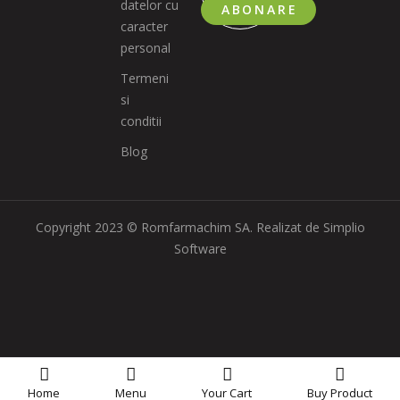
datelor cu
ABONARE
caracter
personal
Termeni
si
conditii
Blog
Copyright 2023 © Romfarmachim SA. Realizat de Simplio
Software
Home
Menu
Your
Cart
Buy Product