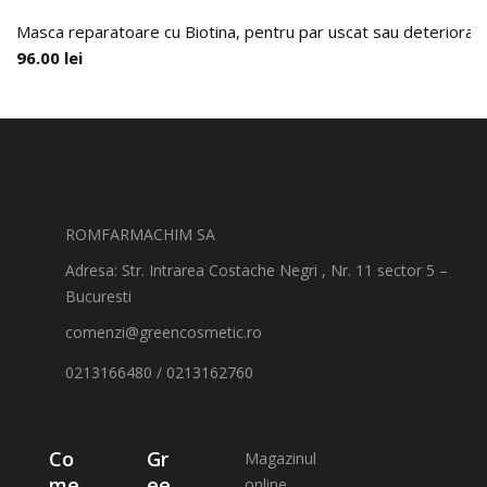
Masca reparatoare cu Biotina, pentru par uscat sau deteriorat,
96.00
lei
ROMFARMACHIM SA
Adresa: Str. Intrarea Costache Negri , Nr. 11 sector 5 –
Bucuresti
comenzi@greencosmetic.ro
0213166480 / 0213162760
Co
Gr
Magazinul
me
ee
online