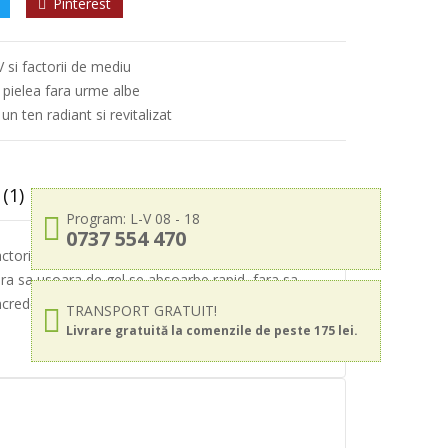
Pinterest
 si factorii de mediu
 pielea fara urme albe
n ten radiant si revitalizat
(1)
Program: L-V 08 - 18
0737 554 470
actorii de stres din mediu. Formula sa cu apa din
ura sa usoara de gel se absoarbe rapid, fara sa
credere, stiind ca pielea ta este protejata si
TRANSPORT GRATUIT!
Livrare gratuită la comenzile de peste 175 lei.