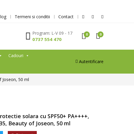
log
Termeni si conditii
Contact
Program: L-V 09 - 17
0
0
0737 554 470
Cadouri
Autentificare
f Joseon, 50 ml
rotectie solara cu SPF50+ PA++++,
 B5, Beauty of Joseon, 50 ml