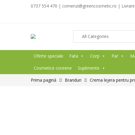
0737 554 470 | comenzi@greencosmetic.ro | Livrare g
Oferte speciale
Fata
Corp
Par
M
Cosmetice coreene
Suplimente
Prima pagină
Branduri
Crema lejera pentru pr