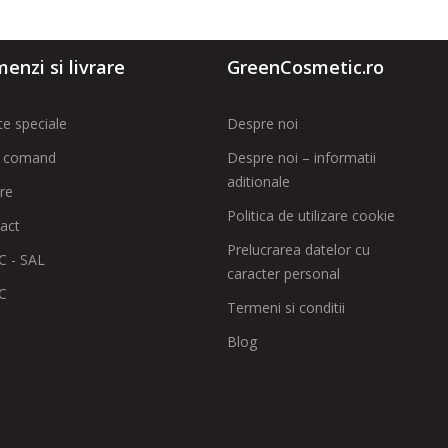
enzi si livrare
GreenCosmetic.ro
te speciale
Despre noi
 comand
Despre noi – informatii
aditionale
are
Politica de utilizare cookie
act
Prelucrarea datelor cu
 - SAL
caracter personal
C
Termeni si conditii
Blog