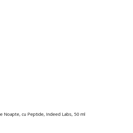
 de Noapte, cu Peptide, Indeed Labs, 50 ml
Super 
83.0