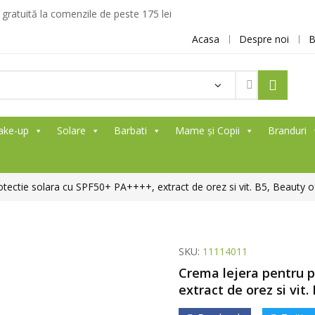
ratuită la comenzile de peste 175 lei
Acasa
Despre noi
B
ake-up
Solare
Barbati
Mame și Copii
Branduri
otectie solara cu SPF50+ PA++++, extract de orez si vit. B5, Beauty o
SKU:
11114011
Crema lejera pentru p
extract de orez si vit.