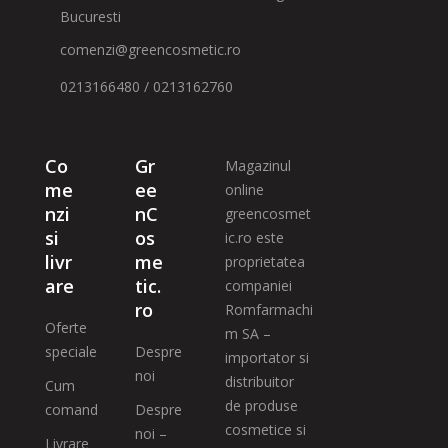
Bucuresti
comenzi@greencosmetic.ro
0213166480 / 0213162760
Co
Gr
Magazinul
me
ee
online
nzi
nC
greencosmet
si
os
ic.ro este
livr
me
proprietatea
are
tic.
companiei
ro
Romfarmachi
Oferte
m SA –
speciale
Despre
importator si
noi
distribuitor
Cum
de produse
comand
Despre
cosmetice si
noi –
Livrare