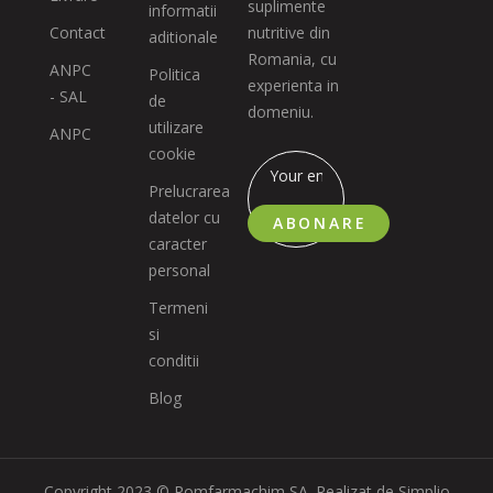
suplimente
informatii
Contact
nutritive din
aditionale
Romania, cu
ANPC
Politica
experienta in
- SAL
de
domeniu.
utilizare
ANPC
cookie
Prelucrarea
datelor cu
ABONARE
caracter
personal
Termeni
si
conditii
Blog
Copyright 2023 © Romfarmachim SA. Realizat de Simplio