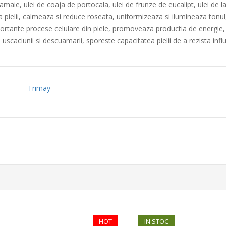
lamaie, ulei de coaja de portocala, ulei de frunze de eucalipt, ulei de 
pielii, calmeaza si reduce roseata, uniformizeaza si ilumineaza tonul,
rtante procese celulare din piele, promoveaza productia de energie, re
uscaciunii si descuamarii, sporeste capacitatea pielii de a rezista infl
Trimay
HOT
IN STOC