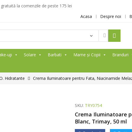
ratuită la comenzile de peste 175 lei
Acasa
Despre noi
B
ake-up
Solare
Barbati
Mame și Copii
Branduri
O. Hidratante
Crema Iluminatoare pentru Fata, Niacinamide Melaz
SKU:
TRY0754
Crema Iluminatoare p
Blanc, Trimay, 50 ml