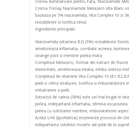
Crema Iluminatoare pentru Fata, Niacinamide Mela
Crema Trimay Niacinamide Melazero Vita Blanc este
bazeaza pe 5% niacinamida, Vita Complex 10 si 38% e
restabileste si tonifica tenul.
Ingrediente principale:
Niacinamida (vitamina B3) (5%) restabileste functi
amelioreaza inflamatia, combate acneea, ilumineaza 
strange porii si mentine pielea mata.
Complexul Melazero, format din extract de frunze de 
elasticitate, amelioreaza iritatia, inhiba sinteza mel
Complexul de vitamine Vita Complex 10 (B1,B2,B3,B4
pielii si ofera stralucire, tonifica si imbunatateste 
imbatranire a pielii.
Extractul de catina (38%) este cel mai bogat in vit
pielea, indepartand inflamatia, elimina uscaciunea s
pielea cu substante nutritive, imbunatateste aspec
Acidul LHA (lipohidroxi) incetineste procesul de cher
indepartarea celulelor moarte ale pielii de la suprafat