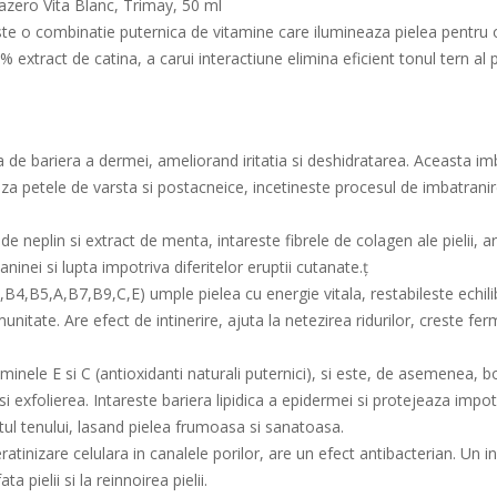
zero Vita Blanc, Trimay, 50 ml
 o combinatie puternica de vitamine care ilumineaza pielea pentru o
xtract de catina, a carui interactiune elimina eficient tonul tern al p
a de bariera a dermei, ameliorand iritatia si deshidratarea. Aceasta i
petele de varsta si postacneice, incetineste procesul de imbatranire (c
neplin si extract de menta, intareste fibrele de colagen ale pielii, ar
aninei si lupta impotriva diferitelor eruptii cutanate.ț
,B5,A,B7,B9,C,E) umple pielea cu energie vitala, restabileste echilib
imunitate. Are efect de intinerire, ajuta la netezirea ridurilor, creste fe
aminele E si C (antioxidanti naturali puternici), si este, de asemenea,
i exfolierea. Intareste bariera lipidica a epidermei si protejeaza impo
tul tenului, lasand pielea frumoasa si sanatoasa.
atinizare celulara in canalele porilor, are un efect antibacterian. Un i
a pielii si la reinnoirea pielii.