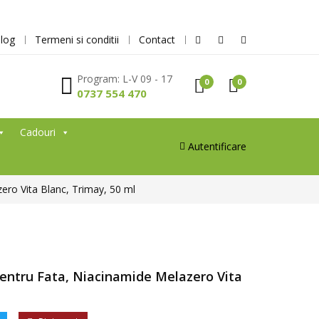
log
Termeni si conditii
Contact
Program: L-V 09 - 17
0
0
0737 554 470
Cadouri
Autentificare
ero Vita Blanc, Trimay, 50 ml
entru Fata, Niacinamide Melazero Vita