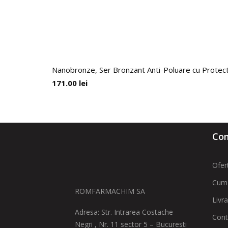
Nanobronze, Ser Bronzant Anti-Poluare cu Protect
171.00
lei
Com
Ofer
Cum
ROMFARMACHIM SA
Livr
Adresa: Str. Intrarea Costache
Cont
Negri , Nr. 11 sector 5 – Bucuresti