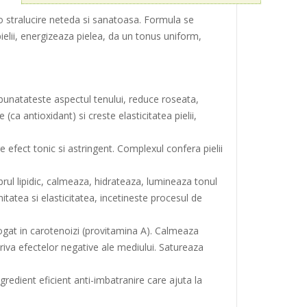
 stralucire neteda si sanatoasa. Formula se
ielii, energizeaza pielea, da un tonus uniform,
mbunatateste aspectul tenului, reduce roseata,
a antioxidant) si creste elasticitatea pielii,
e efect tonic si astringent. Complexul confera pielii
rul lipidic, calmeaza, hidrateaza, lumineaza tonul
rmitatea si elasticitatea, incetineste procesul de
 bogat in carotenoizi (provitamina A). Calmeaza
triva efectelor negative ale mediului. Satureaza
ngredient eficient anti-imbatranire care ajuta la