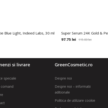
ie Blue Light, Indeed Labs, 30 ml
Super Serum 24K Gold & Pepti
97.75
lei
115.00
lei
enzi si livrare
GreenCosmetic.ro
te speciale
Despre noi
 comand
Despre noi – informatii
aditionale
are
Politica de utilizare cookie
act