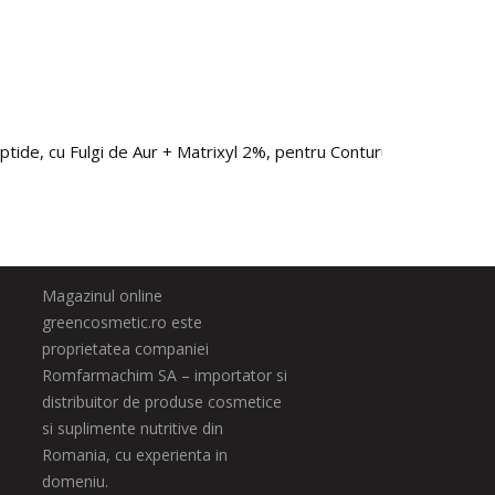
de, cu Fulgi de Aur + Matrixyl 2%, pentru Conturul Ochilor si Rid
Magazinul online
greencosmetic.ro este
proprietatea companiei
Romfarmachim SA – importator si
distribuitor de produse cosmetice
si suplimente nutritive din
Romania, cu experienta in
domeniu.