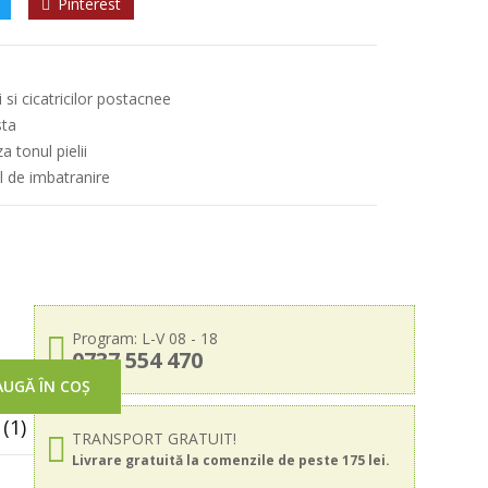
Pinterest
 si cicatricilor postacnee
sta
 tonul pielii
l de imbatranire
Program: L-V 08 - 18
0737 554 470
UGĂ ÎN COȘ
(1)
TRANSPORT GRATUIT!
Livrare gratuită la comenzile de peste 175 lei.