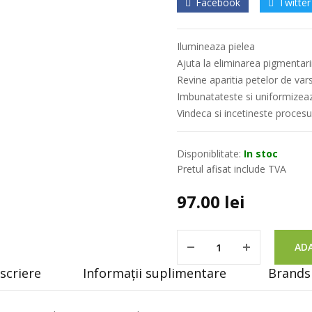
Facebook
Twitter
Ilumineaza pielea
Ajuta la eliminarea pigmentarii
Revine aparitia petelor de var
Imbunatateste si uniformizeaza
Vindeca si incetineste procesu
Disponiblitate:
In stoc
Pretul afisat include TVA
97.00
lei
ADA
scriere
Informații suplimentare
Brands 