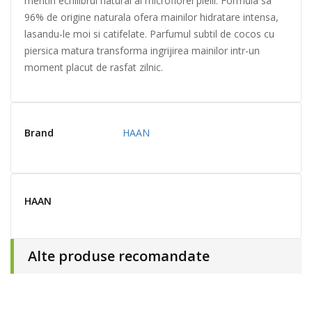
mentin echilibrul natural al microflorei pielii. Formula sa
96% de origine naturala ofera mainilor hidratare intensa,
lasandu-le moi si catifelate. Parfumul subtil de cocos cu
piersica matura transforma ingrijirea mainilor intr-un
moment placut de rasfat zilnic.
Brand
HAAN
HAAN
Alte produse recomandate