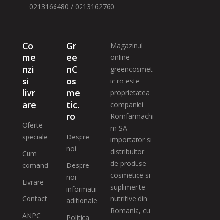
0213166480 / 0213162760
Co
Gr
Magazinul
me
ee
online
nzi
nC
greencosmet
si
os
ic.ro este
livr
me
proprietatea
are
tic.
companiei
ro
Romfarmachi
Oferte
m SA –
speciale
Despre
importator si
noi
distribuitor
Cum
de produse
comand
Despre
cosmetice si
noi –
Livrare
suplimente
informatii
Contact
nutritive din
aditionale
Romania, cu
ANPC
Politica