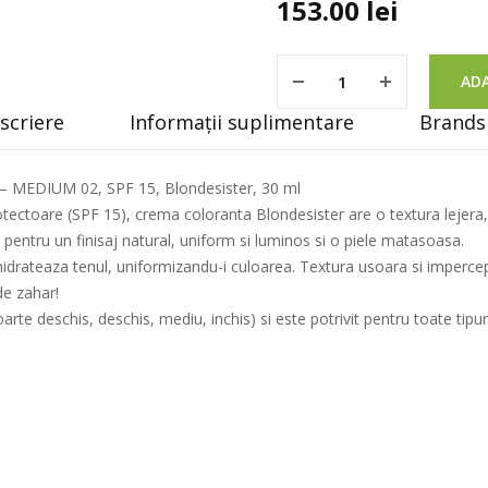
153.00
lei
ADA
scriere
Informații suplimentare
Brands 
– MEDIUM 02, SPF 15, Blondesister, 30 ml
ectoare (SPF 15), crema coloranta Blondesister are o textura lejera, 
, pentru un finisaj natural, uniform si luminos si o piele matasoasa.
rateaza tenul, uniformizandu-i culoarea. Textura usoara si imperceptibil
de zahar!
arte deschis, deschis, mediu, inchis) si este potrivit pentru toate tipur