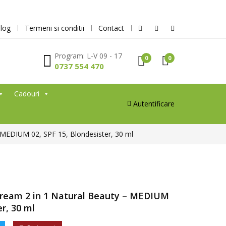
log
Termeni si conditii
Contact
Program: L-V 09 - 17
0
0
0737 554 470
Cadouri
Autentificare
 MEDIUM 02, SPF 15, Blondesister, 30 ml
ream 2 in 1 Natural Beauty – MEDIUM
er, 30 ml