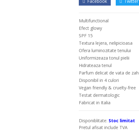
Facebook
Twitter
Multifunctional
Efect glowy
SPF 15
Textura lejera, nelipicioasa
Ofera luminozitate tenului
Uniformizeaza tonul pielii
Hidrateaza tenul
Parfum delicat de vata de zah
Disponibil in 4 culori
Vegan friendly & cruelty-free
Testat dermatologic
Fabricat in Italia
Disponiblitate:
Stoc limitat
Pretul afisat include TVA