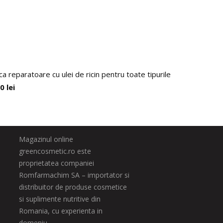
a reparatoare cu ulei de ricin pentru toate tipurile de par, Argani
00
lei
Magazinul online
greencosmetic.ro este
proprietatea companiei
Romfarmachim SA – importator si
distribuitor de produse cosmetice
si suplimente nutritive din
Romania, cu experienta in
domeniu.