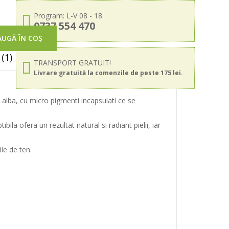
Program: L-V 08 - 18
0737 554 470
UGĂ ÎN COȘ
(1)
TRANSPORT GRATUIT!
Livrare gratuită la comenzile de peste 175 lei.
alba, cu micro pigmenti incapsulati ce se
a ofera un rezultat natural si radiant pielii, iar
ile de ten.