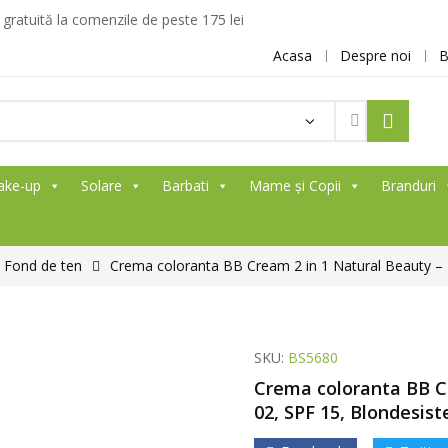
ratuită la comenzile de peste 175 lei
Acasa
Despre noi
B
ake-up
Solare
Barbati
Mame și Copii
Branduri
Fond de ten
Crema coloranta BB Cream 2 in 1 Natural Beauty –
SKU:
BS5680
Crema coloranta BB C
02, SPF 15, Blondesist