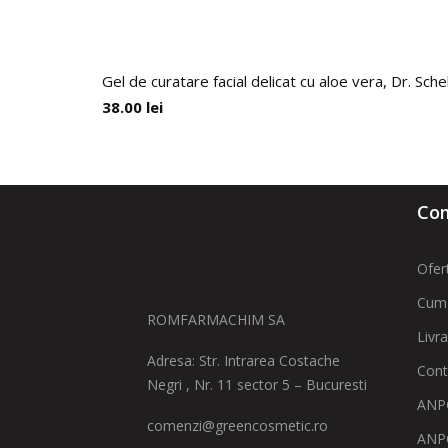
Gel de curatare facial delicat cu aloe vera, Dr. Sche
38.00
lei
Com
Ofer
Cum
ROMFARMACHIM SA
Livr
Adresa: Str. Intrarea Costache
Cont
Negri , Nr. 11 sector 5 – Bucuresti
ANPC
comenzi@greencosmetic.ro
ANP