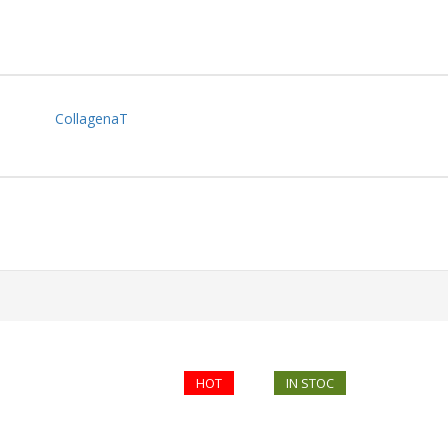
CollagenaT
HOT
IN STOC