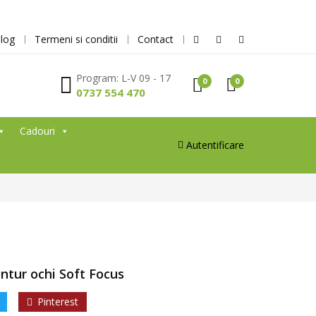
log
Termeni si conditii
Contact
Program: L-V 09 - 17
0
0
0737 554 470
Cadouri
Autentificare
tur ochi Soft Focus
Pinterest