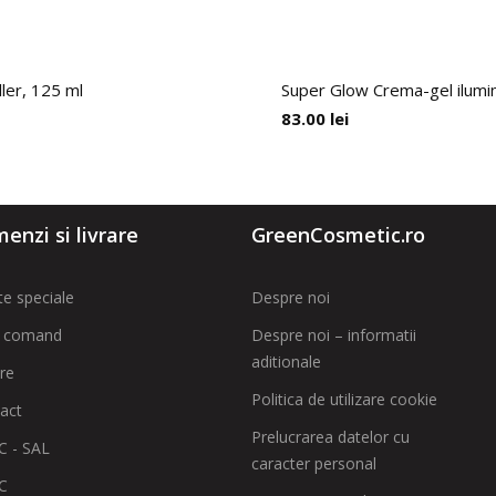
ller, 125 ml
Super Glow Crema-gel ilumina
83.00
lei
enzi si livrare
GreenCosmetic.ro
te speciale
Despre noi
 comand
Despre noi – informatii
aditionale
are
Politica de utilizare cookie
act
Prelucrarea datelor cu
 - SAL
caracter personal
C