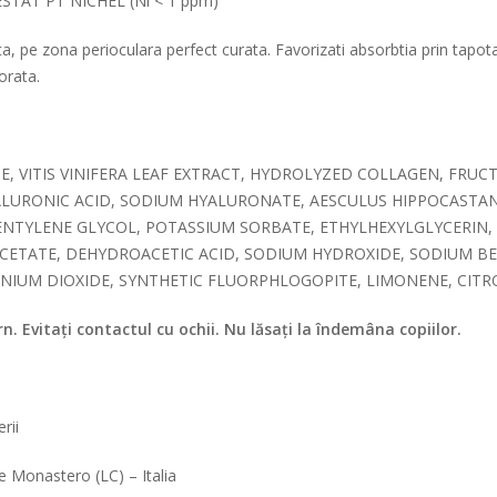
TAT PT NICHEL (Ni < 1 ppm)
a, pe zona perioculara perfect curata. Favorizati absorbtia prin tapotar
orata.
CE, VITIS VINIFERA LEAF EXTRACT, HYDROLYZED COLLAGEN, FRU
HYALURONIC ACID, SODIUM HYALURONATE, AESCULUS HIPPOCAST
PENTYLENE GLYCOL, POTASSIUM SORBATE, ETHYLHEXYLGLYCERIN
CETATE, DEHYDROACETIC ACID, SODIUM HYDROXIDE, SODIUM B
TANIUM DIOXIDE, SYNTHETIC FLUORPHLOGOPITE, LIMONENE, CITR
. Evitați contactul cu ochii. Nu lăsați la îndemâna copiilor.
rii
 Monastero (LC) – Italia