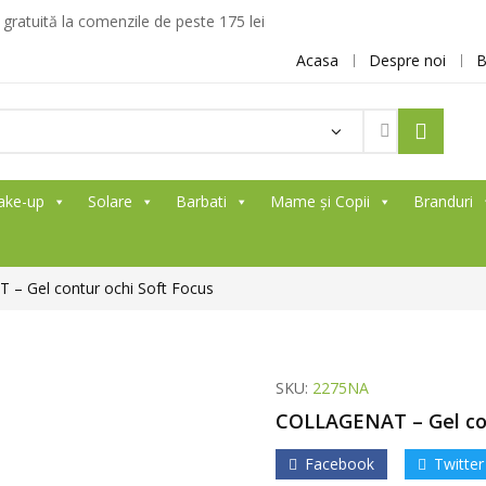
ratuită la comenzile de peste 175 lei
Acasa
Despre noi
B
ake-up
Solare
Barbati
Mame și Copii
Branduri
– Gel contur ochi Soft Focus
SKU:
2275NA
COLLAGENAT – Gel con
Facebook
Twitter