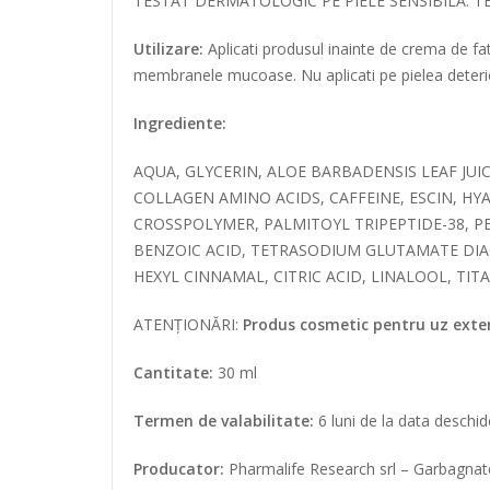
TESTAT DERMATOLOGIC PE PIELE SENSIBILA. TES
Utilizare:
Aplicati produsul inainte de crema de fat
membranele mucoase. Nu aplicati pe pielea deteri
Ingrediente:
AQUA, GLYCERIN, ALOE BARBADENSIS LEAF JUI
COLLAGEN AMINO ACIDS, CAFFEINE, ESCIN, 
CROSSPOLYMER, PALMITOYL TRIPEPTIDE-38, 
BENZOIC ACID, TETRASODIUM GLUTAMATE DIA
HEXYL CINNAMAL, CITRIC ACID, LINALOOL, TI
ATENȚIONĂRI:
Produs cosmetic pentru uz extern
Cantitate:
30 ml
Termen de valabilitate:
6 luni de la data deschide
Producator:
Pharmalife Research srl – Garbagnate