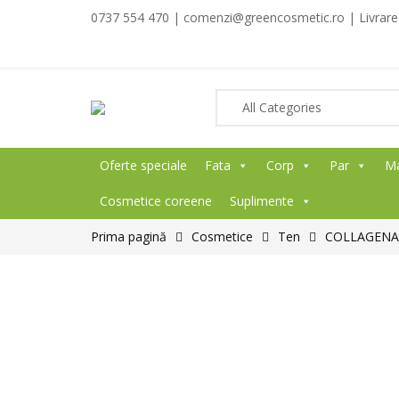
0737 554 470 | comenzi@greencosmetic.ro | Livrare g
Oferte speciale
Fata
Corp
Par
M
Cosmetice coreene
Suplimente
Prima pagină
Cosmetice
Ten
COLLAGENAT 