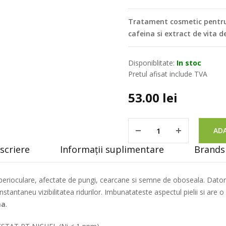
Tratament cosmetic pentru
cafeina si extract de vita de
Disponiblitate:
In stoc
Pretul afisat include TVA
53.00
lei
ADA
scriere
Informații suplimentare
Brands 
erioculare, afectate de pungi, cearcane si semne de oboseala. Datorit
stantaneu vizibilitatea ridurilor. Imbunatateste aspectul pielii si are 
na
.