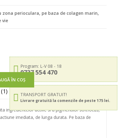
 zona perioculara, pe baza de colagen marin,
 vie
Program: L-V 08 - 18
0737 554 470
UGĂ ÎN COȘ
(1)
TRANSPORT GRATUIT!
Livrare gratuită la comenzile de peste 175 lei.
a ingredientelor active si a pigmentilor softfocus,
o actiune imediata, de lunga durata. Pe baza de