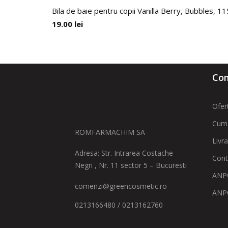
Bila de baie pentru copii Vanilla Berry, Bubbles, 1
19.00
lei
Com
Ofer
Cum
ROMFARMACHIM SA
Livr
Adresa: Str. Intrarea Costache
Cont
Negri , Nr. 11 sector 5 – Bucuresti
ANPC
comenzi@greencosmetic.ro
ANP
0213166480 / 0213162760