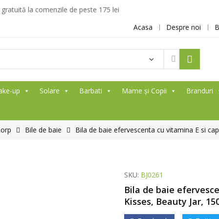
ratuită la comenzile de peste 175 lei
Acasa
Despre noi
B
ake-up
Solare
Barbati
Mame și Copii
Branduri
Corp
Bile de baie
Bila de baie efervescenta cu vitamina E si ca
SKU:
BJ0261
Bila de baie efervesce
Kisses, Beauty Jar, 15