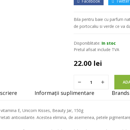
Facebook
Twitter
Bila pentru baie cu parfum natu
de portocaliu si verde ce va d
Disponiblitate:
In stoc
Pretul afisat include TVA
22.00
lei
ADA
scriere
Informații suplimentare
Brands 
i vitamina E, Unicorn Kisses, Beauty Jar, 150g
oprietati antioxidante. Acestea elimina, de asemenea, petele pigmentare