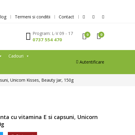
log
Termeni si conditii
Contact
Program: L-V 09 - 17
0
0
0737 554 470
Cadouri
Autentificare
psuni, Unicorn Kisses, Beauty Jar, 150g
nta cu vitamina E si capsuni, Unicorn
0g