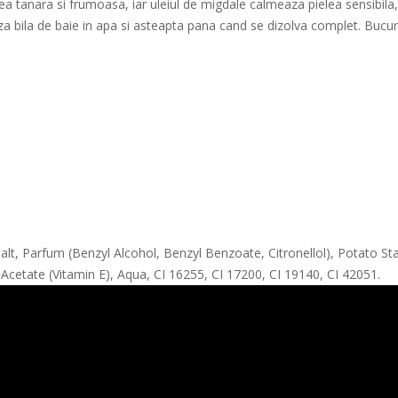
ea tanara si frumoasa, iar uleiul de migdale calmeaza pielea sensibila, p
 bila de baie in apa si asteapta pana cand se dizolva complet. Bucura-t
Salt, Parfum (Benzyl Alcohol, Benzyl Benzoate, Citronellol), Potato S
cetate (Vitamin E), Aqua, CI 16255, CI 17200, CI 19140, CI 42051.