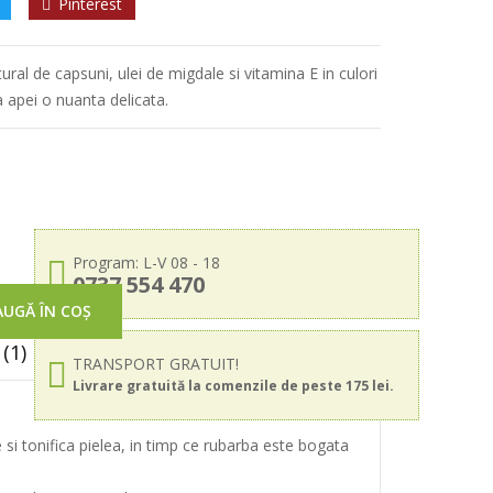
Pinterest
ral de capsuni, ulei de migdale si vitamina E in culori
a apei o nuanta delicata.
Program: L-V 08 - 18
0737 554 470
UGĂ ÎN COȘ
(1)
TRANSPORT GRATUIT!
Livrare gratuită la comenzile de peste 175 lei.
 si tonifica pielea, in timp ce rubarba este bogata