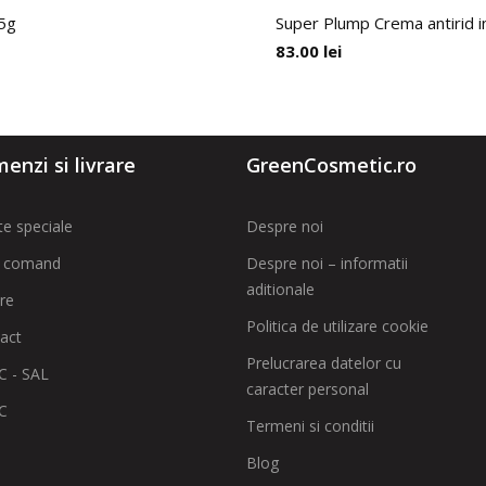
15g
Super Plump Crema antirid in
83.00
lei
enzi si livrare
GreenCosmetic.ro
te speciale
Despre noi
 comand
Despre noi – informatii
aditionale
are
Politica de utilizare cookie
act
Prelucrarea datelor cu
 - SAL
caracter personal
C
Termeni si conditii
Blog