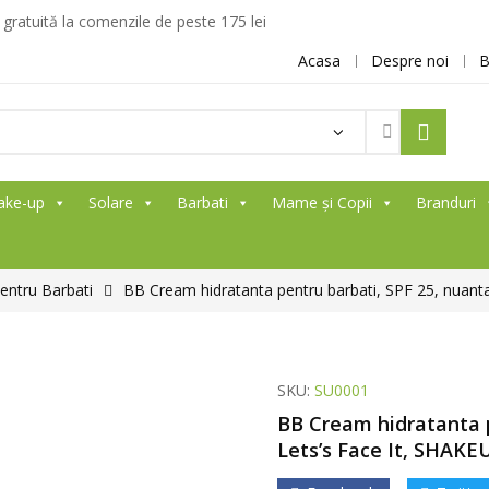
ratuită la comenzile de peste 175 lei
Acasa
Despre noi
B
ake-up
Solare
Barbati
Mame și Copii
Branduri
entru Barbati
BB Cream hidratanta pentru barbati, SPF 25, nuant
SKU:
SU0001
BB Cream hidratanta p
Lets’s Face It, SHAKE