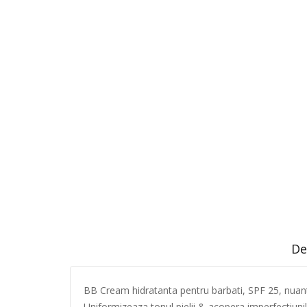
De
BB Cream hidratanta pentru barbati, SPF 25, nuan
Uniformizeaza tonul pielii & acopera imperfectiunil