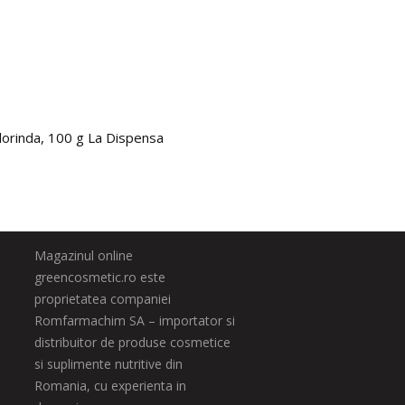
lorinda, 100 g La Dispensa
Super 
83.0
Magazinul online
greencosmetic.ro este
proprietatea companiei
Romfarmachim SA – importator si
distribuitor de produse cosmetice
si suplimente nutritive din
Romania, cu experienta in