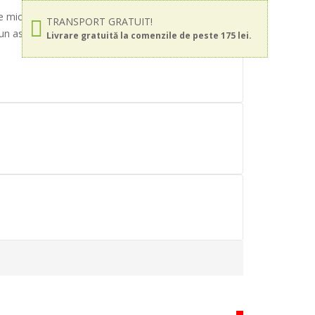
ire mica spre medie, cu tehnologie de corectare a
TRANSPORT GRATUIT!
ii un aspect sanatos. Minimizeaza aspectul porilor
Livrare gratuită la comenzile de peste 175 lei.