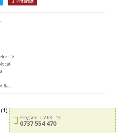
Pinterest
E.
elor UV.
locati.
a.
ifiat.
(1)
Program: L-V 08 - 18
0737 554 470