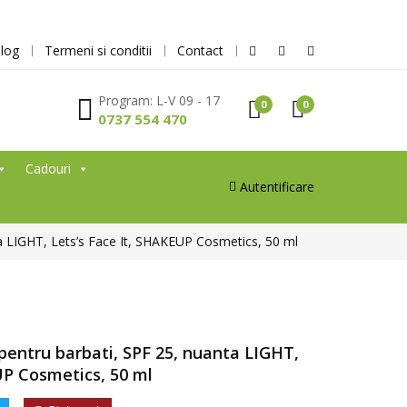
log
Termeni si conditii
Contact
Program: L-V 09 - 17
0
0
0737 554 470
Cadouri
Autentificare
a LIGHT, Lets’s Face It, SHAKEUP Cosmetics, 50 ml
entru barbati, SPF 25, nuanta LIGHT,
UP Cosmetics, 50 ml