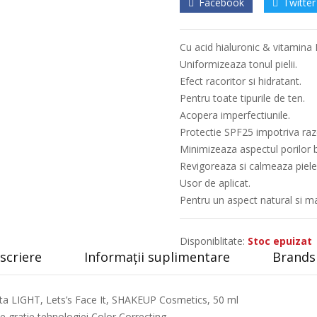
Facebook
Twitter
Cu acid hialuronic & vitamina 
Uniformizeaza tonul pielii.
Efect racoritor si hidratant.
Pentru toate tipurile de ten.
Acopera imperfectiunile.
Protectie SPF25 impotriva raz
Minimizeaza aspectul porilor b
Revigoreaza si calmeaza piele
Usor de aplicat.
Pentru un aspect natural si mat
Disponiblitate:
Stoc epuizat
scriere
Informații suplimentare
Brands 
ta LIGHT, Lets’s Face It, SHAKEUP Cosmetics, 50 ml
e gratie tehnologiei Color Correcting.