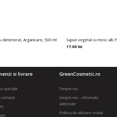
u deteriorat, Arganicare, 500 ml
Sapun vegetal cu mosc alb F
17.00
lei
enzi si livrare
GreenCosmetic.ro
te speciale
Despre noi
 comand
Despre noi – informatii
aditionale
are
Politica de utilizare cookie
act