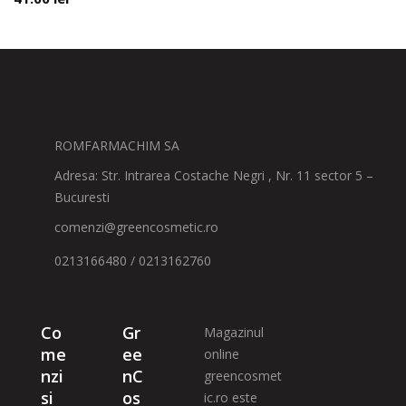
ROMFARMACHIM SA
Adresa: Str. Intrarea Costache Negri , Nr. 11 sector 5 –
Bucuresti
comenzi@greencosmetic.ro
0213166480 / 0213162760
Co
Gr
Magazinul
me
ee
online
nzi
nC
greencosmet
si
os
ic.ro este