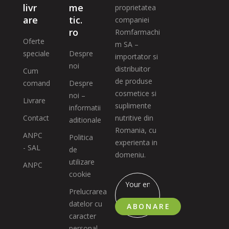
livr
me
proprietatea
are
tic.
companiei
ro
Romfarmachi
Oferte
m SA –
speciale
Despre
importator si
noi
distribuitor
Cum
de produse
comand
Despre
cosmetice si
noi –
Livrare
suplimente
informatii
Contact
nutritive din
aditionale
Romania, cu
ANPC
Politica
experienta in
- SAL
de
domeniu.
utilizare
ANPC
cookie
Prelucrarea
datelor cu
ABONARE
caracter
personal