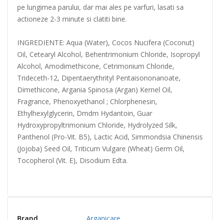
pe lungimea parului, dar mai ales pe varfuri, lasati sa
actioneze 2-3 minute si clatiti bine.
INGREDIENTE: Aqua (Water), Cocos Nucifera (Coconut)
Oil, Cetearyl Alcohol, Behentrimonium Chloride, Isopropyl
Alcohol, Amodimethicone, Cetrimonium Chloride,
Trideceth-12, Dipentaerythrityl Pentaisononanoate,
Dimethicone, Argania Spinosa (Argan) Kernel Oil,
Fragrance, Phenoxyethanol ; Chlorphenesin,
Ethylhexylglycerin, Dmdm Hydantoin, Guar
Hydroxypropyltrimonium Chloride, Hydrolyzed Silk,
Panthenol (Pro-Vit. B5), Lactic Acid, Simmondsia Chinensis
(Jojoba) Seed Oil, Triticum Vulgare (Wheat) Germ Oil,
Tocopherol (Vit. E), Disodium Edta.
Brand
Arganicare