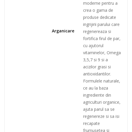
moderne pentru a
crea o gama de
produse dedicate
ingrijirii parului care
Arganicare
regenereaza si
fortifica firul de par,
cu ajutorul
vitaminelor, Omega
3,5,7 si 9 si a
acizilor grasi si
antioxidantilor.
Formulele naturale,
ce au la baza
ingrediente din
agriculturi organice,
ajuta parul sa se
regenereze si sa isi
recapate
frumusetea si