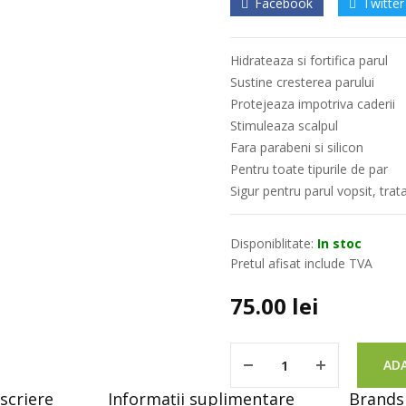
Facebook
Twitter
Hidrateaza si fortifica parul
Sustine cresterea parului
Protejeaza impotriva caderii
Stimuleaza scalpul
Fara parabeni si silicon
Pentru toate tipurile de par
Sigur pentru parul vopsit, trat
Disponiblitate:
In stoc
Pretul afisat include TVA
75.00
lei
ADA
scriere
Informații suplimentare
Brands 