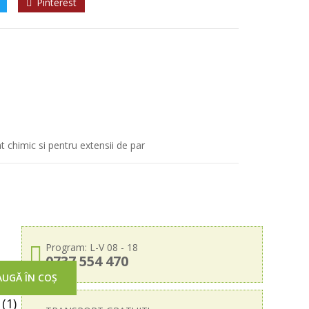
Pinterest
at chimic si pentru extensii de par
Program: L-V 08 - 18
0737 554 470
UGĂ ÎN COȘ
(1)