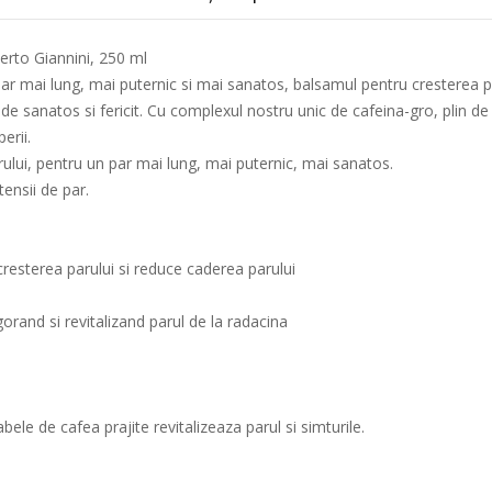
rto Giannini, 250 ml
ar mai lung, mai puternic si mai sanatos, balsamul pentru cresterea par
 de sanatos si fericit. Cu complexul nostru unic de cafeina-gro, plin d
erii.
arului, pentru un par mai lung, mai puternic, mai sanatos.
tensii de par.
resterea parului si reduce caderea parului
igorand si revitalizand parul de la radacina
le de cafea prajite revitalizeaza parul si simturile.