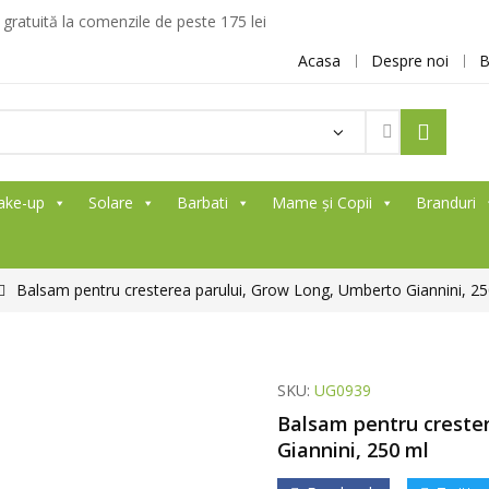
ratuită la comenzile de peste 175 lei
Acasa
Despre noi
B
ake-up
Solare
Barbati
Mame și Copii
Branduri
Balsam pentru cresterea parului, Grow Long, Umberto Giannini, 25
SKU:
UG0939
Balsam pentru creste
Giannini, 250 ml