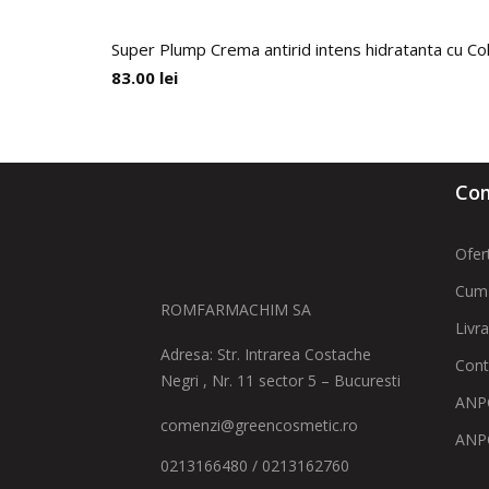
Super Plump Crema antirid intens hidratanta cu Co
83.00
lei
Com
Ofer
Cum
ROMFARMACHIM SA
Livr
Adresa: Str. Intrarea Costache
Cont
Negri , Nr. 11 sector 5 – Bucuresti
ANPC
comenzi@greencosmetic.ro
ANP
0213166480 / 0213162760