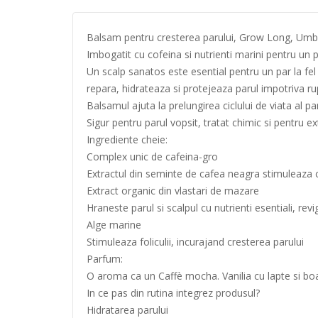
Balsam pentru cresterea parului, Grow Long, Umbe
Imbogatit cu cofeina si nutrienti marini pentru un p
Un scalp sanatos este esential pentru un par la fel
repara, hidrateaza si protejeaza parul impotriva rup
Balsamul ajuta la prelungirea ciclului de viata al p
Sigur pentru parul vopsit, tratat chimic si pentru ex
Ingrediente cheie:
Complex unic de cafeina-gro
Extractul din seminte de cafea neagra stimuleaza c
Extract organic din vlastari de mazare
Hraneste parul si scalpul cu nutrienti esentiali, rev
Alge marine
Stimuleaza foliculii, incurajand cresterea parului
Parfum:
O aroma ca un Caffè mocha. Vanilia cu lapte si boabe
In ce pas din rutina integrez produsul?
Hidratarea parului