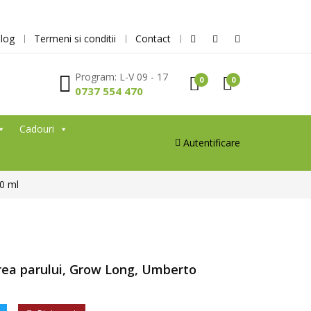
log
Termeni si conditii
Contact
Program: L-V 09 - 17
0
0
0737 554 470
Cadouri
Autentificare
0 ml
rea parului, Grow Long, Umberto