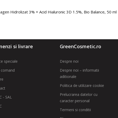
lagen Hidrolizat 3% + Acid Hialuronic 3D 1.5%, Bio Balance, 50 ml
enzi si livrare
GreenCosmetic.ro
te speciale
Despre noi
 comand
Despre noi – informatii
aditionale
are
Politica de utilizare cookie
act
Prelucrarea datelor cu
 - SAL
caracter personal
C
Termeni si conditii