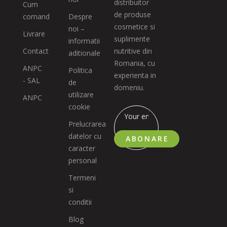
distribuitor
Cum
de produse
comand
Despre
cosmetice si
noi –
Livrare
suplimente
informatii
Contact
nutritive din
aditionale
Romania, cu
ANPC
Politica
experienta in
- SAL
de
domeniu.
utilizare
ANPC
cookie
Prelucrarea
datelor cu
ABONARE
caracter
personal
Termeni
si
conditii
Blog