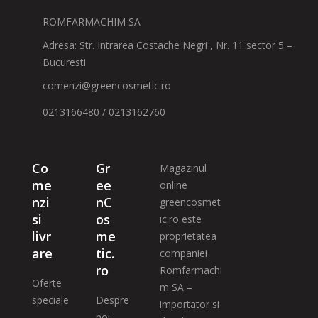
ROMFARMACHIM SA
Adresa: Str. Intrarea Costache Negri , Nr. 11 sector 5 –
Bucuresti
comenzi@greencosmetic.ro
0213166480 / 0213162760
Co
Gr
Magazinul
me
ee
online
nzi
nC
greencosmet
si
os
ic.ro este
livr
me
proprietatea
are
tic.
companiei
ro
Romfarmachi
Oferte
m SA –
speciale
Despre
importator si
noi