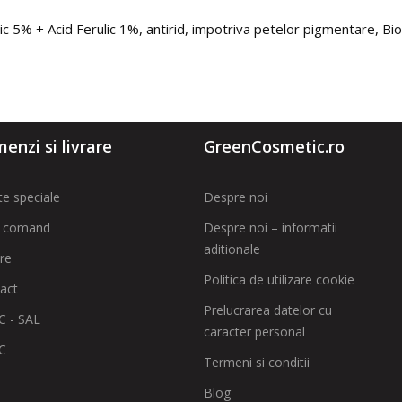
 5% + Acid Ferulic 1%, antirid, impotriva petelor pigmentare, Bio
enzi si livrare
GreenCosmetic.ro
te speciale
Despre noi
 comand
Despre noi – informatii
aditionale
are
Politica de utilizare cookie
act
Prelucrarea datelor cu
 - SAL
caracter personal
C
Termeni si conditii
Blog