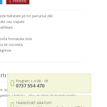
Pinterest
ele hidratate pe tot parcursul zilei
cate sau crapate
atifelare
orita formatului stick
ta de ciocolata
agresivi
(1)
Program: L-V 08 - 18
0737 554 470
s. Acesta este infuzat cu amestecul nostru
in pentru a hidrata – plus un strop de mango pentru
TRANSPORT GRATUIT!