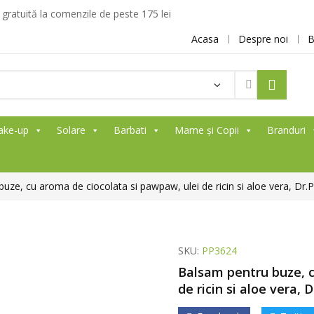
ratuită la comenzile de peste 175 lei
Acasa
Despre noi
B
ake-up
Solare
Barbati
Mame și Copii
Branduri
uze, cu aroma de ciocolata si pawpaw, ulei de ricin si aloe vera, D
SKU:
PP3624
Balsam pentru buze, c
de ricin si aloe vera,