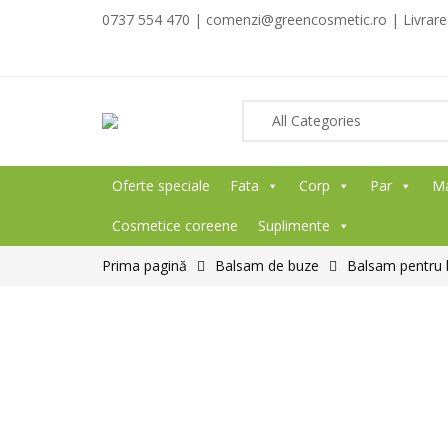
0737 554 470 | comenzi@greencosmetic.ro | Livrare g
Oferte speciale
Fata
Corp
Par
M
Cosmetice coreene
Suplimente
Prima pagină
Balsam de buze
Balsam pentru b