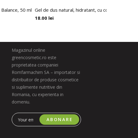
 Balance, 50 ml
Gel de dus natural, hidratant, cu cocos, Faith in 
18.00
lei
Magazinul online
greencosmetic.ro este
proprietatea companiei
Romfarmachim SA – importator si
distribuitor de produse cosmetice
si suplimente nutritive din
Romania, cu experienta in
domeniu.
ABONARE