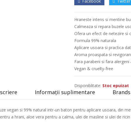
Facebook
Twitter
Hraneste intens si mentine buz
Calmeaza si repara buzele us
Ofera un efect de netezire si c
Formula 99% naturala
Aplicare usoara si practica dat
Aroma proaspata si revigoran
Fara parabeni si fara alergeni 
Vegan & cruelty-free
Disponiblitate:
Stoc epuizat
scriere
Informații suplimentare
Brands 
vegan si 99% natural intr-un baton pentru aplicare usoara, din mer
ntru a hrani, aloe vera pentru a calma, ulei de masline si ulei de ric