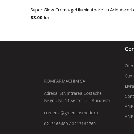
Super Glow Crema-gel iluminatoare cu Acid Ascorbic
83.00
lei
Com
Ofer
Cum
ROMFARMACHIM SA
Livr
Adresa: Str. Intrarea Costache
Cont
Negri , Nr. 11 sector 5 – Bucuresti
ANPC
comenzi@greencosmetic.ro
ANP
0213166480 / 0213162760