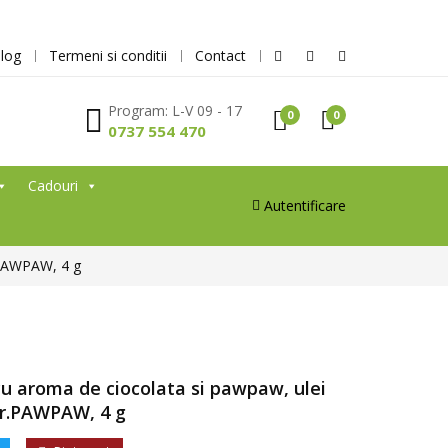
log
Termeni si conditii
Contact
Program: L-V 09 - 17
0
0
0737 554 470
Cadouri
Autentificare
r.PAWPAW, 4 g
u aroma de ciocolata si pawpaw, ulei
 Dr.PAWPAW, 4 g