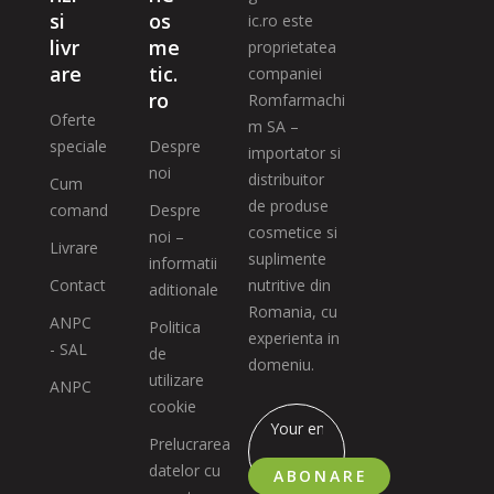
si
os
ic.ro este
livr
me
proprietatea
are
tic.
companiei
ro
Romfarmachi
Oferte
m SA –
speciale
Despre
importator si
noi
distribuitor
Cum
de produse
comand
Despre
cosmetice si
noi –
Livrare
suplimente
informatii
Contact
nutritive din
aditionale
Romania, cu
ANPC
Politica
experienta in
- SAL
de
domeniu.
utilizare
ANPC
cookie
Prelucrarea
datelor cu
ABONARE