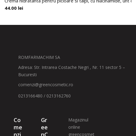
Crema hidratanta pentru picioare si talpi, cu niacinamide, unt d
44.00
lei
ROMFARMACHIM SA
Adresa: Str. Intrarea Costache Negri , Nr. 11 sector 5 –
Bucuresti
comenzi@greencosmetic.ro
0213166480 / 0213162760
Co
Gr
Magazinul
me
ee
online
nzi
nC
greencosmet