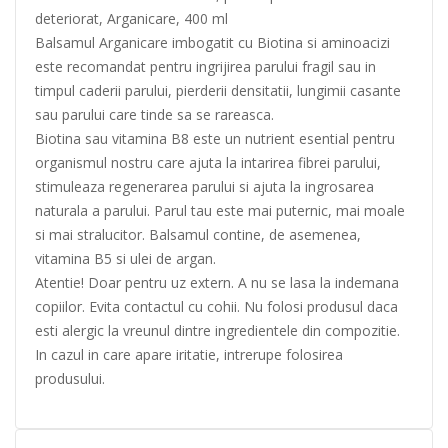
deteriorat, Arganicare, 400 ml
Balsamul Arganicare imbogatit cu Biotina si aminoacizi
este recomandat pentru ingrijirea parului fragil sau in
timpul caderii parului, pierderii densitatii, lungimii casante
sau parului care tinde sa se rareasca.
Biotina sau vitamina B8 este un nutrient esential pentru
organismul nostru care ajuta la intarirea fibrei parului,
stimuleaza regenerarea parului si ajuta la ingrosarea
naturala a parului. Parul tau este mai puternic, mai moale
si mai stralucitor. Balsamul contine, de asemenea,
vitamina B5 si ulei de argan.
Atentie! Doar pentru uz extern. A nu se lasa la indemana
copiilor. Evita contactul cu cohii. Nu folosi produsul daca
esti alergic la vreunul dintre ingredientele din compozitie.
In cazul in care apare iritatie, intrerupe folosirea
produsului.