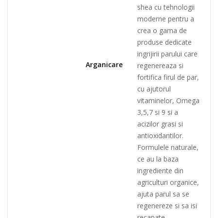
shea cu tehnologii
moderne pentru a
crea o gama de
produse dedicate
ingrijirii parului care
Arganicare
regenereaza si
fortifica firul de par,
cu ajutorul
vitaminelor, Omega
3,5,7 si 9 si a
acizilor grasi si
antioxidantilor.
Formulele naturale,
ce au la baza
ingrediente din
agriculturi organice,
ajuta parul sa se
regenereze si sa isi
recapate