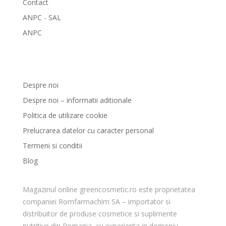
Contact
ANPC - SAL
ANPC
GreenCosmetic.ro
Despre noi
Despre noi – informatii aditionale
Politica de utilizare cookie
Prelucrarea datelor cu caracter personal
Termeni si conditii
Blog
Magazinul online greencosmetic.ro este proprietatea
companiei Romfarmachim SA – importator si
distribuitor de produse cosmetice si suplimente
nutritive din Romania, cu experienta in domeniu.