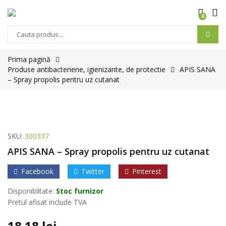
0
Prima pagină
Produse antibacteriene, igienizante, de protectie
APIS SANA
– Spray propolis pentru uz cutanat
SKU:
300337
APIS SANA – Spray propolis pentru uz cutanat
Facebook
Twitter
Pinterest
Disponiblitate:
Stoc furnizor
Pretul afisat include TVA
18.18
lei