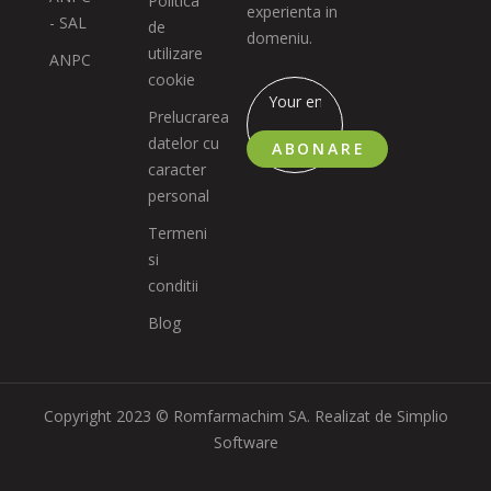
Politica
experienta in
- SAL
de
domeniu.
utilizare
ANPC
cookie
Prelucrarea
datelor cu
ABONARE
caracter
personal
Termeni
si
conditii
Blog
Copyright 2023 © Romfarmachim SA. Realizat de Simplio
Software