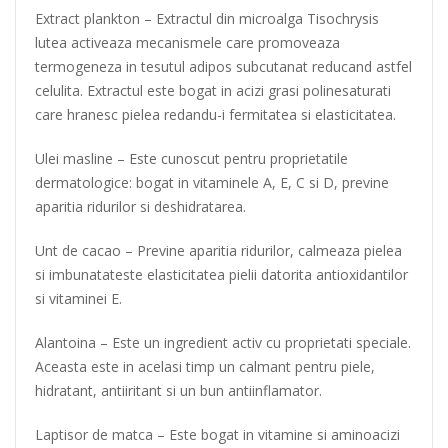
Extract plankton
– Extractul din microalga Tisochrysis
lutea activeaza mecanismele care promoveaza
termogeneza in tesutul adipos subcutanat reducand astfel
celulita. Extractul este bogat in acizi grasi polinesaturati
care hranesc pielea redandu-i fermitatea si elasticitatea.
Ulei masline
– Este cunoscut pentru proprietatile
dermatologice: bogat in vitaminele A, E, C si D, previne
aparitia ridurilor si deshidratarea.
Unt de cacao
– Previne aparitia ridurilor, calmeaza pielea
si imbunatateste elasticitatea pielii datorita antioxidantilor
si vitaminei E.
Alantoina
– Este un ingredient activ cu proprietati speciale.
Aceasta este in acelasi timp un calmant pentru piele,
hidratant, antiiritant si un bun antiinflamator.
Laptisor de matca
– Este bogat in vitamine si aminoacizi