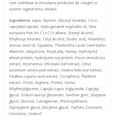
care contribuie la stimularea productiei de colagen si
sustine regenerarea celulara.
Ingrediente:
Aqua, Glycerin, Glyceryl stearate, Coco-
caprylate/caprate, Hydrogenated vegetable oil, Olea
europaea fruit oil, C13-C15 alkane, Stearyl alcohol,
Ethylhexyl stearate, Cetyl alcohol, Stearic acid
,
Helianthus
annuus seed oil, Squalane, Theobroma cacao seed butter,
Allantoin, Ubiquinone, Royal jelly, Honey, Hydrolyzed
wheat protein, Hydrolyzed soy protein, Fucus vesiculosus
extract, Rosmarinus officinalis leaf extract, Citrus
aurantium amara peel extract, Hedera helix leaf extract,
Paullinia cupana seed extract, Tocopherol, Plankton
extract, Pectin, Arginine, Proline, Serine,
Ethylhexylglycerin, Caprylic/capric triglyceride, Caprylyl
glycol, Sodium lauroyl glutamate, Xanthan gum, Butylene
glycol, Glucose, Carrageenan, Phenoxyethanol,
Dipropylene glycol, Decylene glycol, Parfum, Coumarin,
Limonene, Linalool.