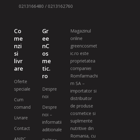
0213166480 / 0213162760
Co
Gr
Magazinul
me
ee
online
nzi
nC
greencosmet
si
os
ic.ro este
livr
me
proprietatea
are
tic.
companiei
ro
Romfarmachi
Oferte
m SA –
speciale
Despre
importator si
noi
distribuitor
Cum
de produse
comand
Despre
cosmetice si
noi –
Livrare
suplimente
informatii
Contact
nutritive din
aditionale
Romania, cu
ANPC