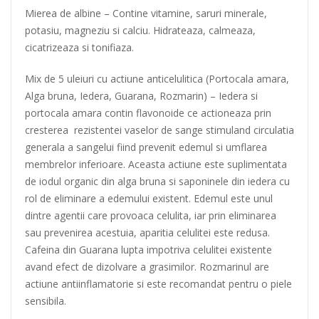
Mierea de albine
– Contine vitamine, saruri minerale,
potasiu, magneziu si calciu. Hidrateaza, calmeaza,
cicatrizeaza si tonifiaza.
Mix de 5 uleiuri cu actiune anticelulitica (Portocala amara,
Alga bruna, Iedera, Guarana, Rozmarin)
– Iedera si
portocala amara contin flavonoide ce actioneaza prin
cresterea rezistentei vaselor de sange stimuland circulatia
generala a sangelui fiind prevenit edemul si umflarea
membrelor inferioare. Aceasta actiune este suplimentata
de iodul organic din alga bruna si saponinele din iedera cu
rol de eliminare a edemului existent. Edemul este unul
dintre agentii care provoaca celulita, iar prin eliminarea
sau prevenirea acestuia, aparitia celulitei este redusa.
Cafeina din Guarana lupta impotriva celulitei existente
avand efect de dizolvare a grasimilor. Rozmarinul are
actiune antiinflamatorie si este recomandat pentru o piele
sensibila.