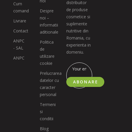
noi
distribuitor
Cum
de produse
comand
Despre
cosmetice si
noi –
Livrare
suplimente
informatii
Contact
nutritive din
aditionale
Romania, cu
ANPC
Politica
experienta in
- SAL
de
domeniu.
utilizare
ANPC
cookie
Prelucrarea
datelor cu
ABONARE
caracter
personal
Termeni
si
conditii
Blog