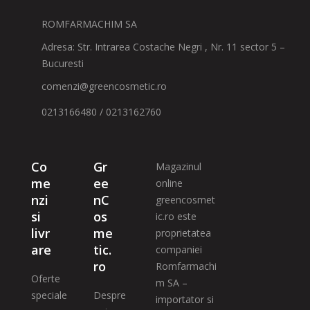
ROMFARMACHIM SA
Adresa: Str. Intrarea Costache Negri , Nr. 11 sector 5 –
Bucuresti
comenzi@greencosmetic.ro
0213166480 / 0213162760
Co
Gr
Magazinul
me
ee
online
nzi
nC
greencosmet
si
os
ic.ro este
livr
me
proprietatea
are
tic.
companiei
ro
Romfarmachi
Oferte
m SA –
speciale
Despre
importator si