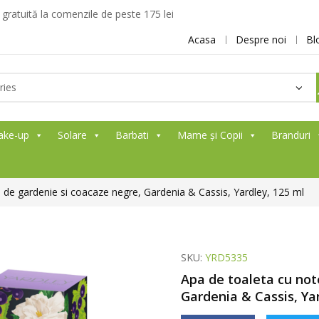
ratuită la comenzile de peste 175 lei
Acasa
Despre noi
Bl
ake-up
Solare
Barbati
Mame și Copii
Branduri
 de gardenie si coacaze negre, Gardenia & Cassis, Yardley, 125 ml
SKU:
YRD5335
Apa de toaleta cu not
Gardenia & Cassis, Ya