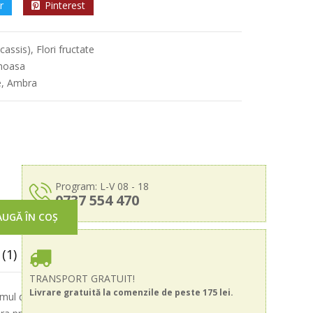
r
Pinterest
assis), Flori fructate
emoasa
e, Ambra
Program: L-V 08 - 18
0737 554 470
UGĂ ÎN COȘ
(1)
TRANSPORT GRATUIT!
Livrare gratuită la comenzile de peste 175 lei.
fumul debuteaza energizant, cu note vibrante de