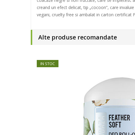
coacaze negre si flori fructate, care se impletesc
creand un efect delicat, tip „cocoon”, care invaluie
vegani, cruelty free si ambalat in carton certificat 
Alte produse recomandate
IN STOC