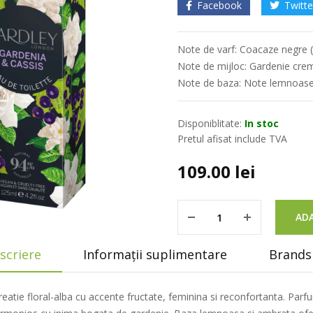
Facebook
Twitte
Note de varf: Coacaze negre (c
Note de mijloc: Gardenie cr
Note de baza: Note lemnoas
Disponiblitate:
In stoc
Pretul afisat include TVA
109.00
lei
ADA
scriere
Informații suplimentare
Brands 
eatie floral-alba cu accente fructate, feminina si reconfortanta. Par