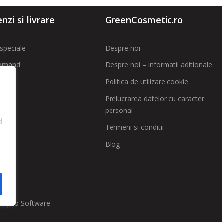
zi si livrare
GreenCosmetic.ro
speciale
Despre noi
omand
Despre noi – informatii aditionale
Politica de utilizare cookie
t
Prelucrarea datelor cu caracter
personal
 SAL
d
Termeni si conditii
Blog
implio Software