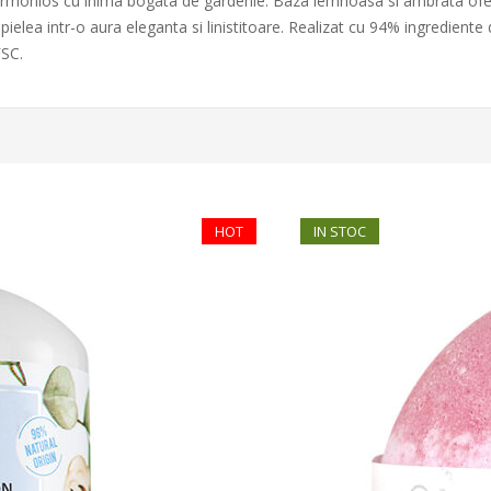
 armonios cu inima bogata de gardenie. Baza lemnoasa si ambrata ofer
 pielea intr-o aura eleganta si linistitoare. Realizat cu 94% ingrediente
FSC.
HOT
IN STOC