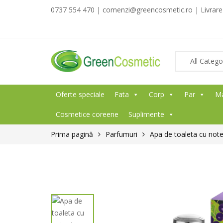
0737 554 470 | comenzi@greencosmetic.ro | Livrare g
Oferte speciale
Fata
Corp
Par
M
Cosmetice coreene
Suplimente
Prima pagină
Parfumuri
Apa de toaleta cu note