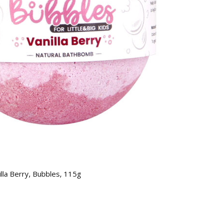
illa Berry, Bubbles, 115g
Masca 
97.0