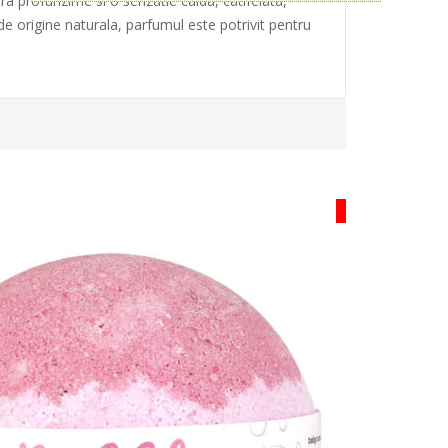
a profunzime si o senzatie calda, catifelata,
 de origine naturala, parfumul este potrivit pentru
HOT
I