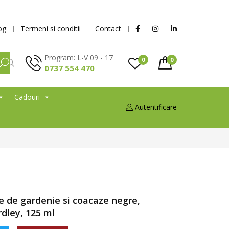
og
Termeni si conditii
Contact
Program: L-V 09 - 17
0
0
0737 554 470
Cadouri
Autentificare
e de gardenie si coacaze negre,
rdley, 125 ml