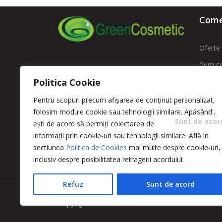
Comen
Oferte 
Cum c
ROMFARMACHIM SA
Politica Cookie
Livrare
Adresa: Str. Intrarea Costache
Contac
Pentru scopuri precum afișarea de conținut personalizat,
Negri , Nr. 11 sector 5 – Bucuresti
folosim module cookie sau tehnologii similare. Apăsând
,
ANPC -
Sunt de acor
ești de acord să permiți colectarea de
comenzi@greencosmetic.ro
ANPC
informații prin cookie-uri sau tehnologii similare. Află in
0213166480 / 0213162760
sectiunea
Politica de Cookies
mai multe despre cookie-uri,
inclusiv despre posibilitatea retragerii acordului.
Refuz
Sunt de acord
Copyright 2023 © Romfarmachim SA. Realizat de S