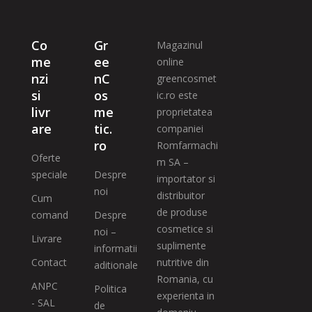
Co
Gr
Magazinul
me
ee
online
nzi
nC
greencosmet
si
os
ic.ro este
livr
me
proprietatea
are
tic.
companiei
ro
Romfarmachi
Oferte
m SA –
speciale
Despre
importator si
noi
distribuitor
Cum
de produse
comand
Despre
cosmetice si
noi –
Livrare
suplimente
informatii
Contact
nutritive din
aditionale
Romania, cu
ANPC
Politica
experienta in
- SAL
de