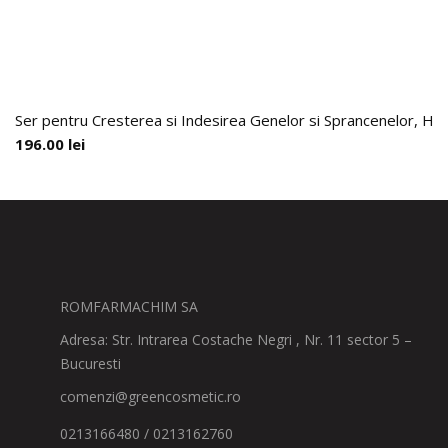
Ser pentru Cresterea si Indesirea Genelor si Sprancenelor, Hai
196.00
lei
ROMFARMACHIM SA
Adresa: Str. Intrarea Costache Negri , Nr. 11 sector 5 –
Bucuresti
comenzi@greencosmetic.ro
0213166480 / 0213162760