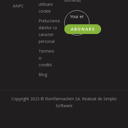
domeniu.
utilizare
ANPC
cookie
Prelucrarea
datelor cu
ABONARE
caracter
personal
Termeni
si
conditii
Blog
Copyright 2023 © Romfarmachim SA. Realizat de Simplio
Software