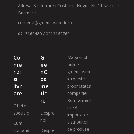
Adresa: Str. Intrarea Costache Negri , Nr. 11 sector 5 –
Bucuresti
comenzi@greencosmetic.ro
0213166480 / 0213162760
Co
Gr
Magazinul
me
ee
online
nzi
nC
greencosmet
si
os
ic.ro este
livr
me
proprietatea
are
tic.
companiei
ro
Romfarmachi
Oferte
m SA –
speciale
Despre
importator si
noi
distribuitor
Cum
de produse
comand
Despre