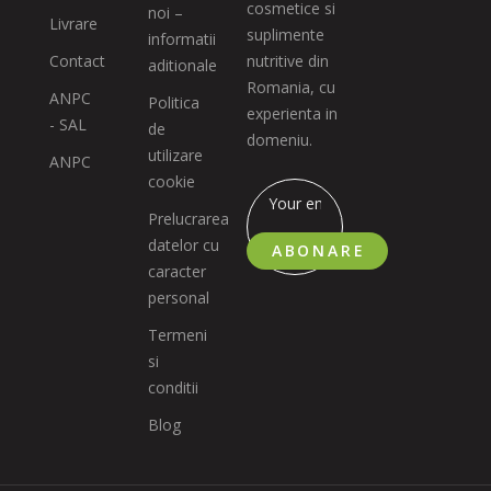
cosmetice si
noi –
Livrare
suplimente
informatii
Contact
nutritive din
aditionale
Romania, cu
ANPC
Politica
experienta in
- SAL
de
domeniu.
utilizare
ANPC
cookie
Prelucrarea
datelor cu
ABONARE
caracter
personal
Termeni
si
conditii
Blog