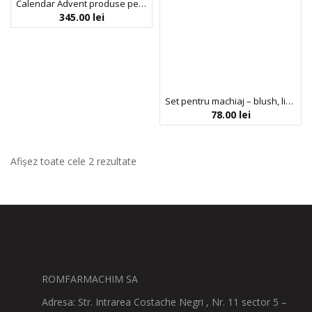
Calendar Advent produse pentru machiaj, 25 Days of Beauty, Profusion, 25 articole
345.00
lei
Set pentru machiaj – blush, lip tint, farduri & 1 pereche gene false, Yours Truly, Profusion, 4 articole
78.00
lei
Afișez toate cele 2 rezultate
ROMFARMACHIM SA
Adresa: Str. Intrarea Costache Negri , Nr. 11 sector 5 –