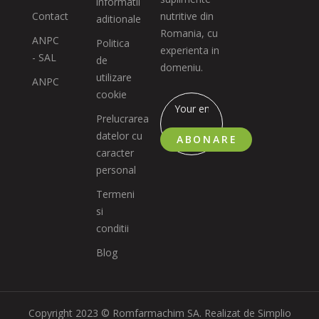
informatii
Contact
nutritive din
aditionale
Romania, cu
ANPC
Politica
experienta in
- SAL
de
domeniu.
utilizare
ANPC
cookie
Prelucrarea
datelor cu
ABONARE
caracter
personal
Termeni
si
conditii
Blog
Copyright 2023 © Romfarmachim SA. Realizat de Simplio