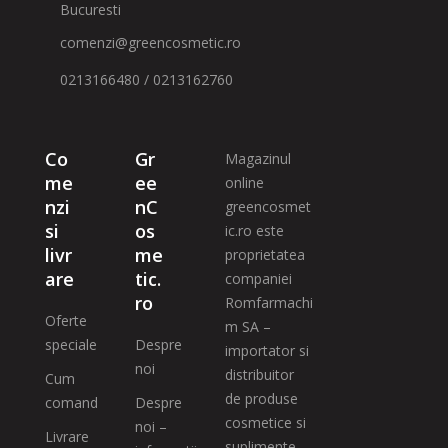
Bucuresti
comenzi@greencosmetic.ro
0213166480 / 0213162760
Co
Gr
Magazinul
me
ee
online
nzi
nC
greencosmet
si
os
ic.ro este
livr
me
proprietatea
are
tic.
companiei
ro
Romfarmachi
Oferte
m SA –
speciale
Despre
importator si
noi
distribuitor
Cum
de produse
comand
Despre
cosmetice si
noi –
Livrare
suplimente