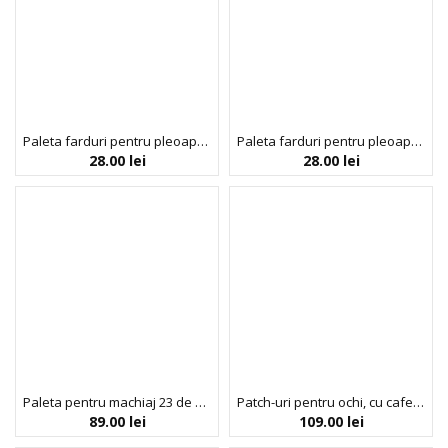
Paleta farduri pentru pleoape, 16 nuante, Nudes, Colour Spell by Profusion,5.2 g
Paleta farduri pentru pleoape, 16 nuante, Smoky, Colour Spell by Profusion, 10.4 g
28.00
lei
28.00
lei
Paleta pentru machiaj 23 de nunate, Candy Kisses, Profusion, 26 g
Patch-uri pentru ochi, cu cafeina, Gluta Ci Caffeine Eye Pad, Trimay, 80 g
89.00
lei
109.00
lei