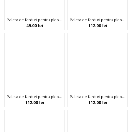
Paleta de farduri pentru pleoape Treasure Hunt, Chibi Manga Collection, Rude Cosmetics, 9 nuante
Paleta de farduri pentru pleoape, cu pigmenti presati, Attitude Academia, Manga Collection, Rude Cosmetics, 15 nuanțe
49.00
lei
112.00
lei
Paleta de farduri pentru pleoape, cu pigmenti presati, Cat Girl Chronicles, Manga Collection, Rude Cosmetics, 15 nuanțe
Paleta de farduri pentru pleoape, cu pigmenti presati, First Love Diary, Manga Collection, Rude Cosmetics, 15 nuanțe
112.00
lei
112.00
lei