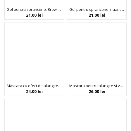
Gel pentru sprancene, Brow Craft, nuanta Clear, Colour Spell by Profusion, 3.5 ml
Gel pentru sprancene, nuanta Dark Brown, Colour Spell by Profusion, 3.5 ml
21.00
lei
21.00
lei
Mascara cu efect de alungire a genelor, Lash Element, Colour Spell by Profusion, 10 g
Mascara pentru alungire si volum, Dream Big, nuanta Intense Black, Profusion Cosmetics, 9 ml
24.00
lei
26.00
lei