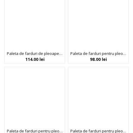
Paleta de farduri de pleoape Manga Anime Book 2, 35 de nuanțe, Rude Cosmetics
Paleta de farduri pentru pleoape A Day in Attitude Academia, Chibi Manga Collection, Rude Cosmetics, 15 nuante
114.00
lei
98.00
lei
Paleta de farduri pentru pleoape Cat Girl Dream Chronicles, Chibi Manga Collection, Rude Cosmetics, 15 nuante
Paleta de farduri pentru pleoape First Love Diary Secrets, Chibi Manga Collection, Rude Cosmetics, 15 nuante