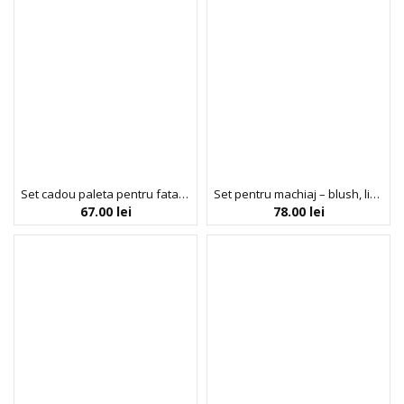
Set cadou paleta pentru fata 6 nuante, balsam & scrub pentru buze, Pamper Chic, Profusion, 3 articole
Set pentru machiaj – blush, lip tint, farduri & 1 pereche gene false, Yours Truly, Profusion, 4 articole
67.00
lei
78.00
lei