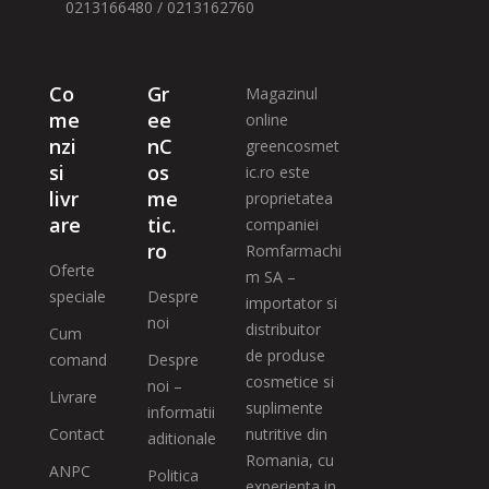
0213166480 / 0213162760
Co
Gr
Magazinul
me
ee
online
nzi
nC
greencosmet
si
os
ic.ro este
livr
me
proprietatea
are
tic.
companiei
ro
Romfarmachi
Oferte
m SA –
speciale
Despre
importator si
noi
distribuitor
Cum
de produse
comand
Despre
cosmetice si
noi –
Livrare
suplimente
informatii
Contact
nutritive din
aditionale
Romania, cu
ANPC
Politica
experienta in