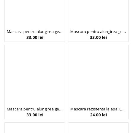
Mascara pentru alungirea genelor, Limitless, nuanta Brown, Profusion Cosmetics, 9 ml
Mascara pentru alungirea genelor, Limitless, nuanta Burgundy, Profusion Cosmetics, 9 ml
33.00
lei
33.00
lei
Mascara pentru alungirea genelor, Limitless, nuanta Pure Black, Profusion Cosmetics, 9 ml
Mascara rezistenta la apa, Lash Element, Colour Spell by Profusion, 10 g
33.00
lei
24.00
lei