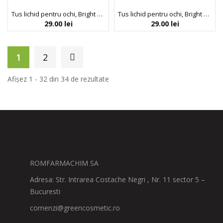
Tus lichid pentru ochi, Bright Lights Pastel, nuanta White, Profusion Cosmetics, 1.5 ml
Tus lichid pentru ochi, Bright Lights UV Neon, nuanta Bolt, Profusion Cosmetics, 2.3 ml
29.00
lei
29.00
lei
1
2
Afișez 1 - 32 din 34 de rezultate
ROMFARMACHIM SA
Adresa: Str. Intrarea Costache Negri , Nr. 11 sector 5 –
Bucuresti
comenzi@greencosmetic.ro