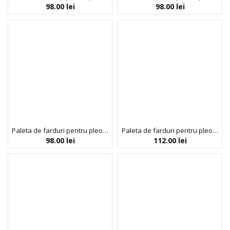
98.00
lei
98.00
lei
Paleta de farduri pentru pleoape Rudeko’s Adventure Stories, Chibi Manga Collection, Rude Cosmetics, 15 nuante
Paleta de farduri pentru pleoape si pigmenti presati, Adventures of Rudeko, Manga Collection, 15 nuante, Rude Cosmetics
98.00
lei
112.00
lei