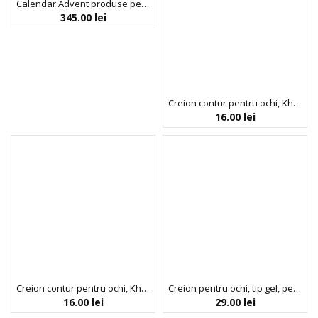
Calendar Advent produse pentru machiaj, 25 Days of Beauty, Profusion, 25 articole
345.00
lei
Creion contur pentru ochi, Khol Liner Pencil, nuanta Black, Colour Spell by Profusion, 1 g
16.00
lei
Creion contur pentru ochi, Khol Liner Pencil, nuanta Brown, Colour Spell by Profusion, 1 g
Creion pentru ochi, tip gel, pentru precizie, Seamless Strokes, Profusion Cosmetics, 0.05 g
16.00
lei
29.00
lei