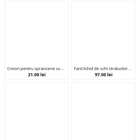
Creion pentru sprancene cu periuta, Brow Craft, nuanta Dark Brown, Colour Spell by Profusion, 0.07 g
Fard lichid de ochi stralucitor Gloweye – LILIAC TAUPE 06, Blondesister, 2,5 ml
21.00
lei
97.00
lei