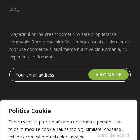
Blog
Magazinul online greencosmetic.ro este proprietatea
companiei Romfarmachim SA – importator si distribuitor de
produse cosmetice si suplimente nutritive din Romania, cu
experienta in domeniu.
ABONARE
Politica Cookie
Pentru scopuri precum afișarea de conținut personalizat,
Copyright 2023 © Romfarmachim SA. Realizat de Simplio
folosim module cookie sau tehnologii similare. Apăsând
,
Software
Sunt de acord
ești de acord să permiți colectarea de