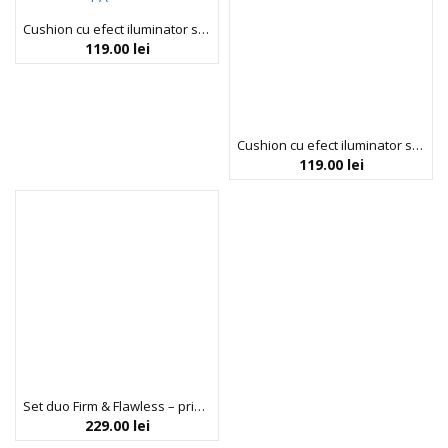
Cushion cu efect iluminator si SPF50+ PA++++, nuanta 01 Pure, Glow Fit BB Sun Cushion, I.st, 12 g
119.00
lei
Cushion cu efect iluminator si SPF50+ PA++++, nuanta 02 Natural, Glow Fit BB Sun Cushion, I.st, 12 g
119.00
lei
Set duo Firm & Flawless – primer, fond de ten, concealer Magic Touch, 30 ml & Super Serum 24K Gold & Peptide, 30 ml, BioBalance, 2 articole
229.00
lei