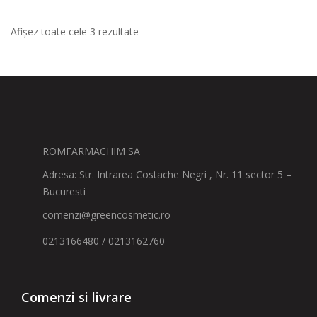
Afișez toate cele 3 rezultate
ROMFARMACHIM SA
Adresa: Str. Intrarea Costache Negri , Nr. 11 sector 5 –
Bucuresti
comenzi@greencosmetic.ro
0213166480 / 0213162760
Comenzi si livrare