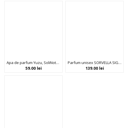
Apa de parfum Yuzu, SoliNotes, 15 ml
Parfum unisex SORVELLA SIGNATURE BERGAMOT & MUSK, 30 ml
59.00
lei
139.00
lei