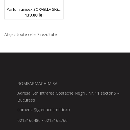
Parfum unisex SORVELLA SIGNATURE NEROLI & CITRON, 30 ml
139.00
lei
Afișez toate cele 7 rezultate
ROMFARMACHIM SA
Adresa: Str. Intrarea Costache Negri , Nr. 11 sector 5 –
Bucuresti
comenzi@greencosmetic.ro
0213166480 / 0213162760