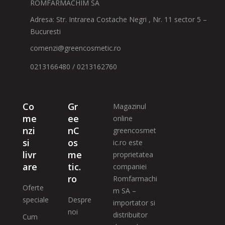
ROMFARMACHIM SA
Adresa: Str. Intrarea Costache Negri , Nr. 11 sector 5 –
Bucuresti
comenzi@greencosmetic.ro
0213166480 / 0213162760
Co
Gr
Magazinul
me
ee
online
nzi
nC
greencosmet
si
os
ic.ro este
livr
me
proprietatea
are
tic.
companiei
ro
Romfarmachi
Oferte
m SA –
speciale
Despre
importator si
noi
distribuitor
Cum