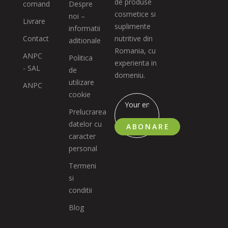
de produse
comand
Despre
cosmetice si
noi –
Livrare
suplimente
informatii
Contact
nutritive din
aditionale
Romania, cu
ANPC
Politica
experienta in
- SAL
de
domeniu.
utilizare
ANPC
cookie
Prelucrarea
datelor cu
ABONARE
caracter
personal
Termeni
si
conditii
Blog