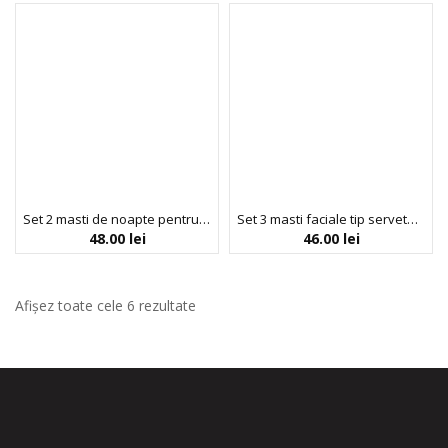
Set 2 masti de noapte pentru buze, iluminatoare & hidratanta, cu vitamina C si ulei de cocos pentru adolescenti si tineri, BeYoutiful, 10 ml x 2
Set 3 masti faciale tip servetel, purifianta, hidratanta & iluminatoare pentru adolescenti si tineri, BeYoutiful, 20 ml x 3
48.00
lei
46.00
lei
Afișez toate cele 6 rezultate