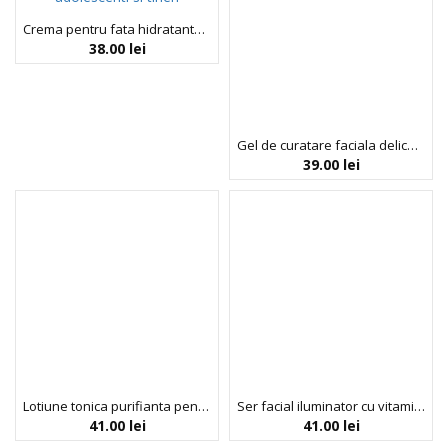
Crema pentru fata hidratanta pentru adolescenti si tineri, BeYoutiful, 50 ml
38.00
lei
Gel de curatare faciala delicat pentru adolescenti si tineri, BeYoutiful, 150 ml
39.00
lei
Lotiune tonica purifianta pentru adolescenti si tineri, BeYoutiful, 150 ml
Ser facial iluminator cu vitamina C pentru adolescenti si tineri, BeYoutiful, 40 ml
41.00
lei
41.00
lei