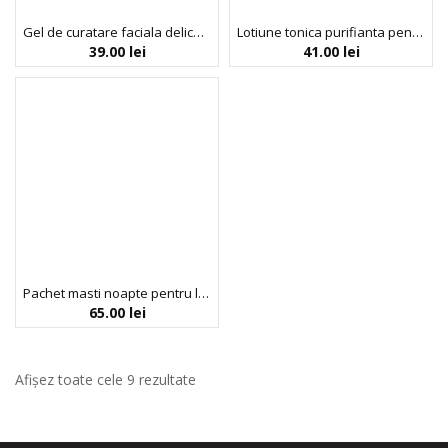
Gel de curatare faciala delicat pentru adolescenti si tineri, BeYoutiful, 150 ml
Lotiune tonica purifianta pentru adolescenti si tineri, BeYoutiful, 150 ml
39.00
lei
41.00
lei
Pachet masti noapte pentru luminozitate si revitalizare, Wonder Vitamin, Trimay, 3 g x 20 buc
65.00
lei
Afișez toate cele 9 rezultate