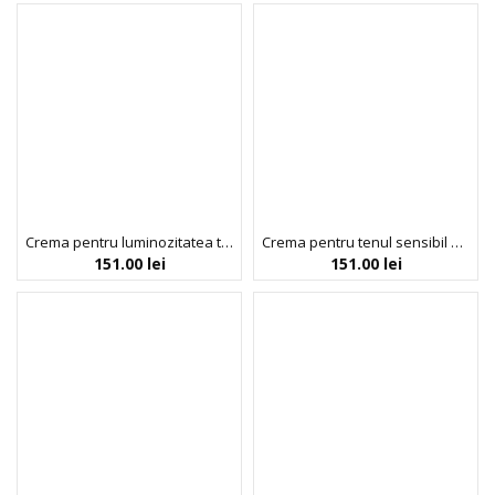
Crema pentru luminozitatea tenului Gluta Niacinamide Bright Up, Trimay, 50 g
Crema pentru tenul sensibil Panthenol Madeca Enhance Barrier, Trimay, 50 ml
151.00
lei
151.00
lei