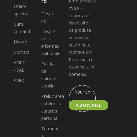
ro
Romfarmachi
Oferte
m SA –
speciale
Despre
importator si
noi
distribuitor
Cum
de produse
comand
Despre
cosmetice si
noi –
Livrare
suplimente
informatii
Contact
nutritive din
aditionale
Romania, cu
ANPC
Politica
experienta in
- SAL
de
domeniu.
utilizare
ANPC
cookie
Prelucrarea
datelor cu
ABONARE
caracter
personal
Termeni
si