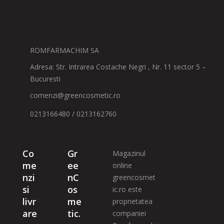
ROMFARMACHIM SA
Adresa: Str. Intrarea Costache Negri , Nr. 11 sector 5 –
Bucuresti
comenzi@greencosmetic.ro
0213166480 / 0213162760
Co
Gr
Magazinul
me
ee
online
nzi
nC
greencosmet
si
os
ic.ro este
livr
me
proprietatea
are
tic.
companiei