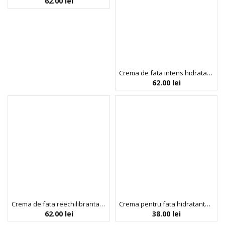
62.00
lei
Crema de fata intens hidratanta, Whoa So Glow, Bio:Vegane Legit Beauty, 50 ml
62.00
lei
Crema de fata reechilibranta, Totally Flawless, Bio:Vegane Legit Beauty, 50 ml
Crema pentru fata hidratanta pentru adolescenti si tineri, BeYoutiful, 50 ml
62.00
lei
38.00
lei