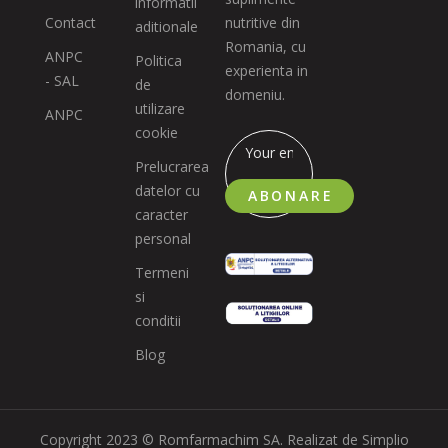
informatii
Contact
nutritive din
aditionale
Romania, cu
ANPC
Politica
experienta in
- SAL
de
domeniu.
utilizare
ANPC
cookie
Prelucrarea
datelor cu
ABONARE
caracter
personal
Termeni
si
conditii
Blog
Copyright 2023 © Romfarmachim SA. Realizat de Simplio