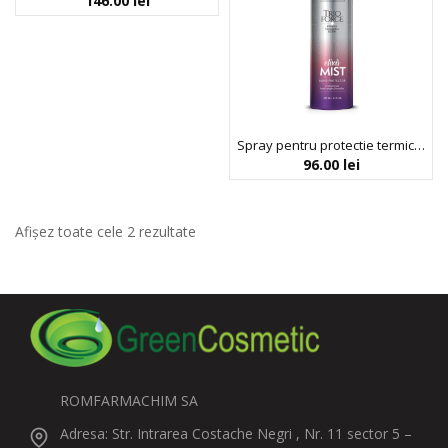
146.00
lei
Spray pentru protectie termica, prevenirea ruperii si descurcarea parului, Trio Force Elixir Mist, Arganicare, 200 ml
96.00
lei
Afișez toate cele 2 rezultate
ROMFARMACHIM SA
Adresa: Str. Intrarea Costache Negri , Nr. 11 sector 5 –