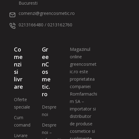
Bucuresti
comenzi@greencosmetic.ro
0213166480 / 0213162760
Co
Gr
Magazinul
me
ee
online
nzi
nC
greencosmet
si
os
ic.ro este
livr
me
proprietatea
are
tic.
companiei
ro
Romfarmachi
Oferte
m SA –
speciale
Despre
importator si
noi
distribuitor
Cum
de produse
comand
Despre
cosmetice si
noi –
Livrare
suplimente