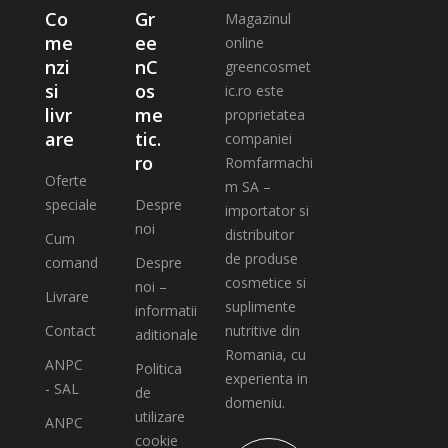
Co
Gr
Magazinul
me
ee
online
nzi
nC
greencosmet
si
os
ic.ro este
livr
me
proprietatea
are
tic.
companiei
ro
Romfarmachi
Oferte
m SA –
speciale
Despre
importator si
noi
distribuitor
Cum
de produse
comand
Despre
cosmetice si
noi –
Livrare
suplimente
informatii
Contact
nutritive din
aditionale
Romania, cu
ANPC
Politica
experienta in
- SAL
de
domeniu.
utilizare
ANPC
cookie