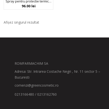
Spray pentru protectie termica, prevenirea ruperii si descurcarea parului, Trio Force Elixir Mist, Arganicare, 200 ml
96.00
lei
Afișez singurul rezultat
ROMFARMACHIM SA
Adresa: Str. Intrarea Costache Negri , Nr. 11 sector 5 –
Bucuresti
comenzi@greencosmetic.ro
0213166480 / 0213162760