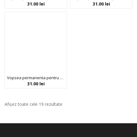
31.00
lei
31.00
lei
Vopsea permanenta pentru sprancene Saten Deschis, fara amoniac, 100% vegana, Neva, 30 ml
31.00
lei
Afișez toate cele 19 rezultate