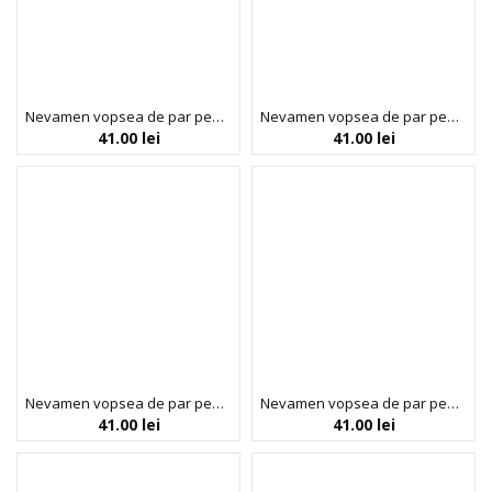
Nevamen vopsea de par pentru barbati, fara amoniac, Negru Natural, 1/0, Neva, 150 ml
Nevamen vopsea de par pentru barbati, fara amoniac, Saten Brunet Natural, 3/0, Neva, 150 ml
41.00
lei
41.00
lei
Nevamen vopsea de par pentru barbati, fara amoniac, Saten Inchis Natural, 4/0, Neva, 150 ml
Nevamen vopsea de par pentru barbati, fara amoniac, Saten Mediu Natural, 5/0, Neva, 150 ml
41.00
lei
41.00
lei