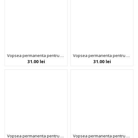
Vopsea permanenta pentru sprancene Saten Natural, fara amoniac, 100% vegana, Neva, 30 ml
Vopsea permanenta pentru sprancene Blond Natural, fara amoniac, 100% vegana, Neva, 45 gr
31.00
lei
31.00
lei
Vopsea permanenta pentru sprancene Gri Cenusiu, fara aluminiu, 100% vegana, Neva, 30 ml
Vopsea permanenta pentru sprancene Negru Pur, fara amoniac, 100% vegana, Neva, 30 ml