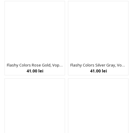
Flashy Colors Rose Gold, Vopsea semi-permanenta 100% vegana, Neva, 100 ml
Flashy Colors Silver Gray, Vopsea semi-permanenta 100% vegana, Neva, 100 ml
41.00
lei
41.00
lei