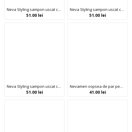
Neva Styling sampon uscat cu efect extra-volumizant, Oriental, Neva, 200 ml
Neva Styling sampon uscat cu efect extra-volumizant, Sweet Fruit, Neva, 200 ml
51.00
lei
51.00
lei
Neva Styling sampon uscat cu efect extra-volumizant, Tropical, Neva, 200 ml
Nevamen vopsea de par pentru barbati, fara amoniac, Negru Natural Intens, 1/00, Neva, 150 ml
51.00
lei
41.00
lei