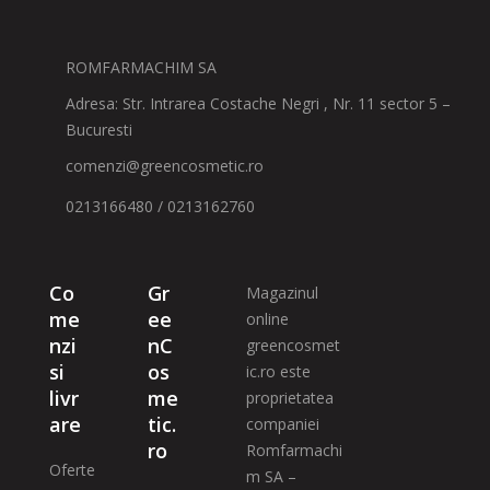
ROMFARMACHIM SA
Adresa: Str. Intrarea Costache Negri , Nr. 11 sector 5 –
Bucuresti
comenzi@greencosmetic.ro
0213166480 / 0213162760
Co
Gr
Magazinul
me
ee
online
nzi
nC
greencosmet
si
os
ic.ro este
livr
me
proprietatea
are
tic.
companiei
ro
Romfarmachi
Oferte
m SA –