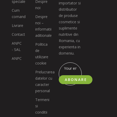
speciale
Despre
importator si
noi
distribuitor
Cum
de produse
comand
Despre
cosmetice si
noi –
Livrare
suplimente
informatii
Contact
nutritive din
aditionale
Romania, cu
ANPC
Politica
experienta in
- SAL
de
domeniu.
utilizare
ANPC
cookie
Prelucrarea
datelor cu
ABONARE
caracter
personal
Termeni
si
conditii