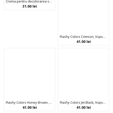
Crema pentru decolorarea sprancenelor, vegana si fara aluminiu, Neva, 30 ml
31.00
lei
Flashy Colors Crimson, Vopsea semi-permanenta 100% vegana, Neva, 100 ml
41.00
lei
Flashy Colors Honey Brown, Vopsea semi-permanenta 100% vegana, Neva, 100 ml
Flashy Colors Jet Black, Vopsea semi-permanenta 100% vegana, Neva, 100 ml
41.00
lei
41.00
lei