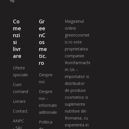
Co
Gr
Magazinul
me
ee
online
nzi
nC
greencosmet
si
os
ic.ro este
livr
me
proprietatea
are
tic.
companiei
ro
Romfarmachi
Oferte
m SA –
speciale
Despre
importator si
noi
distribuitor
Cum
de produse
comand
Despre
cosmetice si
noi –
Livrare
suplimente
informatii
Contact
nutritive din
aditionale
Romania, cu
ANPC
Politica
experienta in
- SAL
de