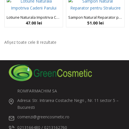
Lotiune Naturala Impotriva Caderii Parului, Neboa, 75 ml
Sampon Natural Reparator pentru Stralucire, Repair & Shine, Neboa, 300 ml
47.00
lei
51.00
lei
Afișez toate cele 8 rezultate
ROMFARMACHIM SA
Adresa: Str. Intrarea Costache Negri , Nr. 11 sector 5 –
Bucuresti
comenzi@greencosmetic.ro
0213166480 / 0213162760