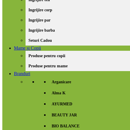
Ingrijire corp
Ingrijire par
Ingrijire barba
Seturi Cadou
Mame și Copii
Produse pentru copii
Produse pentru mame
Branduri
Arganicare
Alma K
AYURMED
BEAUTY JAR
BIO BALANCE