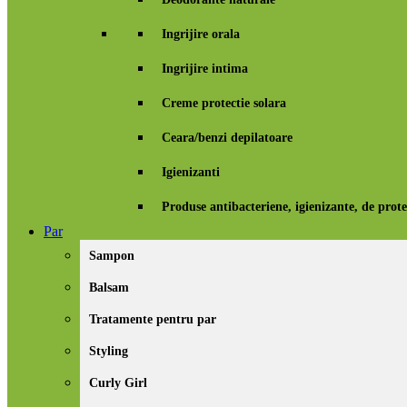
Ingrijire orala
Ingrijire intima
Creme protectie solara
Ceara/benzi depilatoare
Igienizanti
Produse antibacteriene, igienizante, de prote
Par
Sampon
Balsam
Tratamente pentru par
Styling
Curly Girl