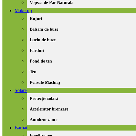
Vopsea de Par Naturala
Make-up
Rujuri
Balsam de buze
Luciu de buze
Farduri
Fond de ten
Ten
Pensule Machiaj
Solare
Protecție solară
Accelerator bronzare
Autobronzante
Barbati
Ingrijire ten