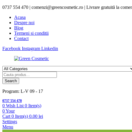
0737 554 470 | comenzi@greencosmetic.ro | Livrare gratuită la comenz
Acasa
Despre noi
Blog
Termeni si conditii
Contact
Facebook
Instagram
Linkedin
Products
search
Search
Program: L-V 09 - 17
0737 554 470
0
Wish List
0 Item(s)
0
Your
Cart
0 Item(s)
0.00
lei
Settings
Menu