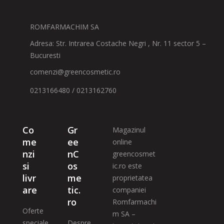
ROMFARMACHIM SA
Adresa: Str. Intrarea Costache Negri , Nr. 11 sector 5 –
Bucuresti
comenzi@greencosmetic.ro
0213166480 / 0213162760
Co
Gr
Magazinul
me
ee
online
nzi
nC
greencosmet
si
os
ic.ro este
livr
me
proprietatea
are
tic.
companiei
ro
Romfarmachi
Oferte
m SA –
speciale
Despre