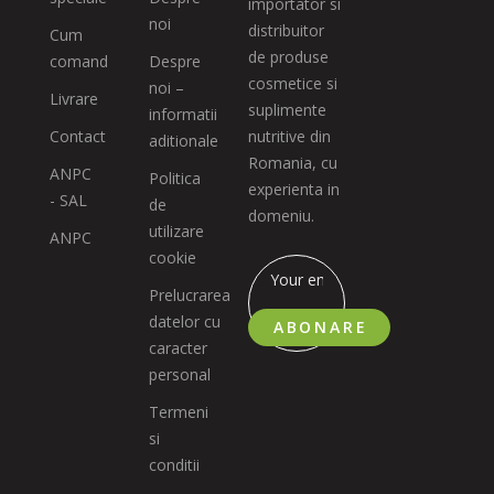
importator si
noi
distribuitor
Cum
de produse
comand
Despre
cosmetice si
noi –
Livrare
suplimente
informatii
Contact
nutritive din
aditionale
Romania, cu
ANPC
Politica
experienta in
- SAL
de
domeniu.
utilizare
ANPC
cookie
Prelucrarea
datelor cu
ABONARE
caracter
personal
Termeni
si
conditii