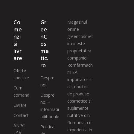
Co
Gr
Magazinul
me
ee
online
nzi
nC
greencosmet
si
os
ic.ro este
livr
me
proprietatea
are
tic.
companiei
ro
Romfarmachi
Oferte
m SA –
speciale
Despre
importator si
noi
distribuitor
Cum
de produse
comand
Despre
cosmetice si
noi –
Livrare
suplimente
informatii
Contact
nutritive din
aditionale
Romania, cu
ANPC
Politica
experienta in
- SAL
de