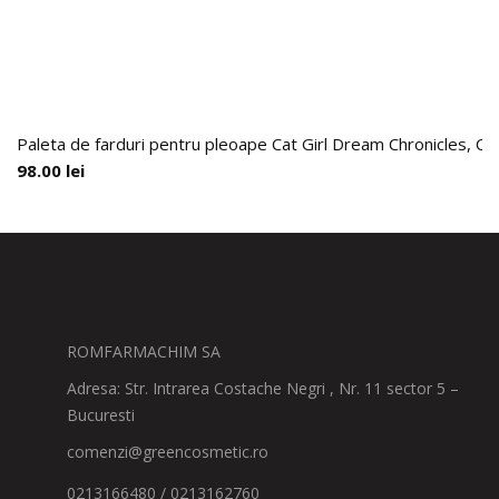
Paleta de farduri pentru pleoape Cat Girl Dream Chronicles, Ch
98.00
lei
ROMFARMACHIM SA
Adresa: Str. Intrarea Costache Negri , Nr. 11 sector 5 –
Bucuresti
comenzi@greencosmetic.ro
0213166480 / 0213162760