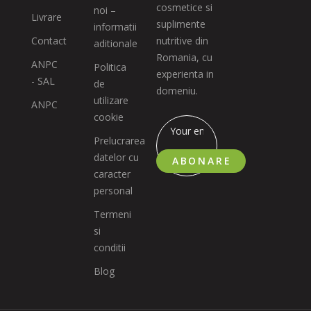
cosmetice si
noi –
Livrare
suplimente
informatii
Contact
nutritive din
aditionale
Romania, cu
ANPC
Politica
experienta in
- SAL
de
domeniu.
utilizare
ANPC
cookie
Prelucrarea
datelor cu
ABONARE
caracter
personal
Termeni
si
conditii
Blog