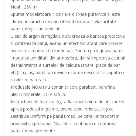
Noah, 250 ml
Spuma modelatoare Noah are o fixare puternica si este
ideala oricarui tip de par, oferind textura si elasticitate
parului drept sau ondulat.
Uleiul de argan si migdale dulci creaza o bariera protectiva
si catifeleaza parul, avand un efect hidratant care previne
uscarea si ruperea firelor de par. Spuma protejeaza parul
impotriva umiditatii din atmosfera, dar si impotriva actiunii
deshidratante a surselor de caldura (soare, placa de par
etc). In plus, parul tau devine usor de descurat si capata o
stralucire naturala.
Produsele NOAH nu contin silicon, parabeni, parafina,
uleiuri minerale , DEA si SLS.
Instructiuni de folosire: Agita flaconul inainte de utilizare si
aplica produsul in palme, tinand tubul orientat in jos.
Distribuie uniform pe parul umed, pe care l-ai tapotat in
prealabil cu prosopul. Nu clati si continua cu coafarea
parului dupa preferinte.