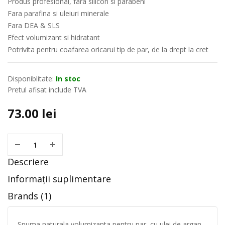
Produs profesional, fara silicon si parabeni
Fara parafina si uleiuri minerale
Fara DEA & SLS
Efect volumizant si hidratant
Potrivita pentru coafarea oricarui tip de par, de la drept la cret
Disponiblitate:
In stoc
Pretul afisat include TVA
73.00
lei
Descriere
Informații suplimentare
Brands (1)
Spuma naturala volumizanta pentru par, cu ulei de argan,