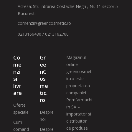
Adresa: Str. Intrarea Costache Negri , Nr. 11 sector 5 –
Bucuresti
comenzi@greencosmetic.ro
0213166480 / 0213162760
Co
Gr
Magazinul
me
ee
online
nzi
nC
greencosmet
si
os
ic.ro este
livr
me
proprietatea
are
tic.
companiei
ro
Romfarmachi
Oferte
m SA –
speciale
Despre
importator si
noi
distribuitor
Cum
de produse
comand
Despre