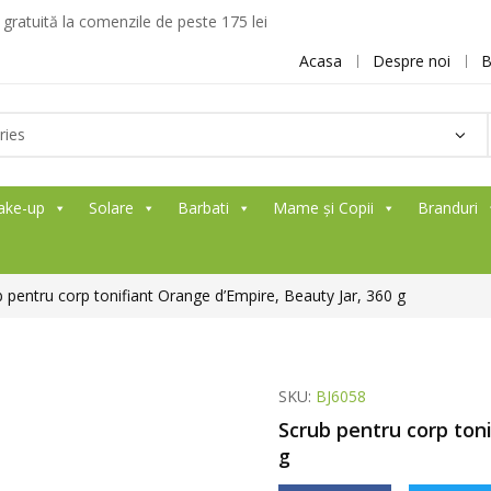
ratuită la comenzile de peste 175 lei
Acasa
Despre noi
B
ake-up
Solare
Barbati
Mame și Copii
Branduri
 pentru corp tonifiant Orange d’Empire, Beauty Jar, 360 g
SKU:
BJ6058
Scrub pentru corp ton
g