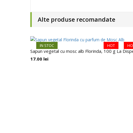
Alte produse recomandate
IN STOC
HOT
HO
Sapun vegetal cu mosc alb Florinda, 100 g La Dis
17.00
lei