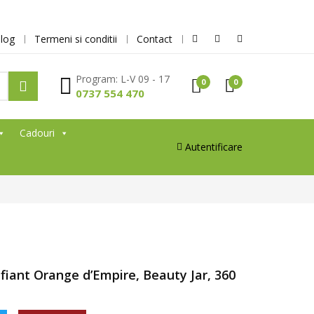
log
Termeni si conditii
Contact
Program: L-V 09 - 17
0
0
0737 554 470
Cadouri
Autentificare
ifiant Orange d’Empire, Beauty Jar, 360