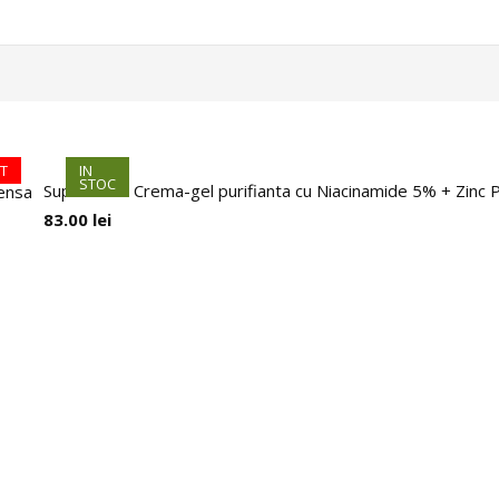
T
IN
STOC
Super Pure Crema-gel purifianta cu Niacinamide 5% + Zinc P
pensa
83.00
lei