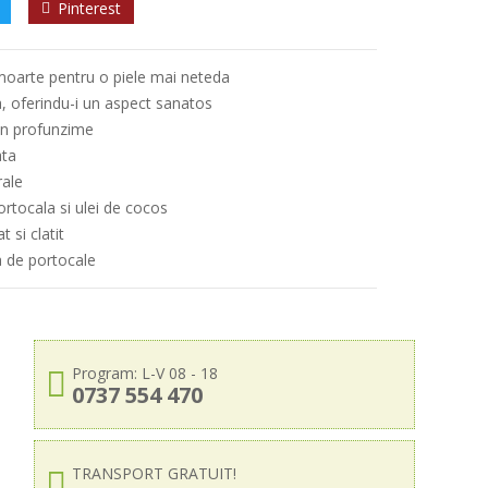
Pinterest
 moarte pentru o piele mai neteda
a, oferindu-i un aspect sanatos
 in profunzime
ata
rale
rtocala si ulei de cocos
 si clatit
 de portocale
Program: L-V 08 - 18
0737 554 470
TRANSPORT GRATUIT!