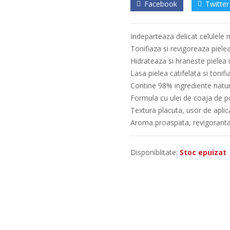
Facebook
Twitter
Indeparteaza delicat celulele
Tonifiaza si revigoreaza piele
Hidrateaza si hraneste pielea
Lasa pielea catifelata si tonifi
Contine 98% ingrediente natu
Formula cu ulei de coaja de po
Textura placuta, usor de aplicat
Aroma proaspata, revigoranta
Disponiblitate:
Stoc epuizat