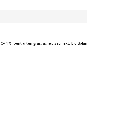
CA 1%, pentru ten gras, acneic sau mixt, Bio Balance, 50 ml
Masc
97.