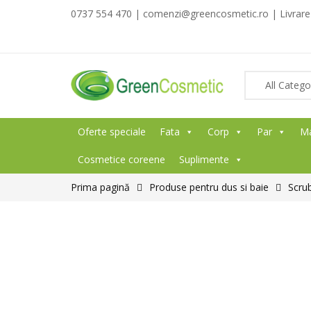
0737 554 470 | comenzi@greencosmetic.ro | Livrare g
Oferte speciale
Fata
Corp
Par
M
Cosmetice coreene
Suplimente
Prima pagină
Produse pentru dus si baie
Scrub