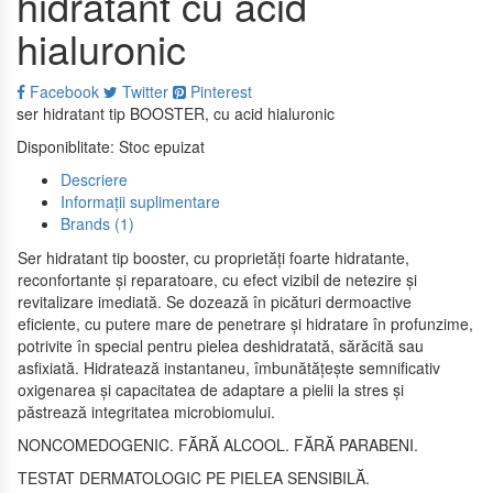
hidratant cu acid
hialuronic
Facebook
Twitter
Pinterest
ser hidratant tip BOOSTER, cu acid hialuronic
Disponiblitate:
Stoc epuizat
Descriere
Informații suplimentare
Brands (1)
Ser hidratant tip booster, cu proprietăți foarte hidratante,
reconfortante și reparatoare, cu efect vizibil de netezire și
revitalizare imediată. Se dozează în picături dermoactive
eficiente, cu putere mare de penetrare și hidratare în profunzime,
potrivite în special pentru pielea deshidratată, sărăcită sau
asfixiată. Hidratează instantaneu, îmbunătățește semnificativ
oxigenarea și capacitatea de adaptare a pielii la stres și
păstrează integritatea microbiomului.
NONCOMEDOGENIC. FĂRĂ ALCOOL. FĂRĂ PARABENI.
TESTAT DERMATOLOGIC PE PIELEA SENSIBILĂ.