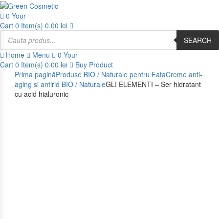
0
Your
Cart
0 Item(s)
0.00
lei
Products
search
SEARCH
Home
Menu
0
Your
Cart
0 Item(s)
0.00
lei
Buy Product
Prima pagină
Produse BIO / Naturale pentru Fata
Creme anti-
aging si antirid BIO / Naturale
GLI ELEMENTI – Ser hidratant
cu acid hialuronic