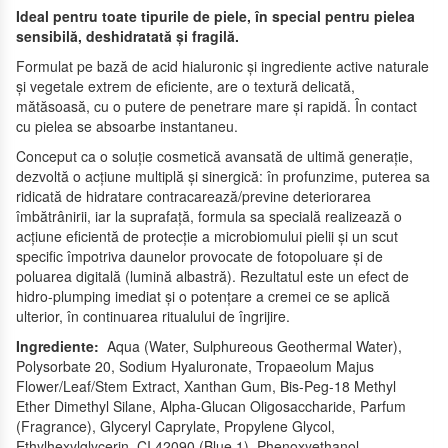
Ideal pentru toate tipurile de piele, în special pentru pielea
sensibilă, deshidratată și fragilă.
Formulat pe bază de acid hialuronic și ingrediente active naturale
și vegetale extrem de eficiente, are o textură delicată,
mătăsoasă, cu o putere de penetrare mare și rapidă. În contact
cu pielea se absoarbe instantaneu.
Conceput ca o soluție cosmetică avansată de ultimă generație,
dezvoltă o acțiune multiplă și sinergică: în profunzime, puterea sa
ridicată de hidratare contracarează/previne deteriorarea
îmbătrânirii, iar la suprafață, formula sa specială realizează o
acțiune eficientă de protecție a microbiomului pielii și un scut
specific împotriva daunelor provocate de fotopoluare și de
poluarea digitală (lumină albastră). Rezultatul este un efect de
hidro-plumping imediat și o potențare a cremei ce se aplică
ulterior, în continuarea ritualului de îngrijire.
Ingrediente:
Aqua (Water, Sulphureous Geothermal Water),
Polysorbate 20, Sodium Hyaluronate, Tropaeolum Majus
Flower/Leaf/Stem Extract, Xanthan Gum, Bis-Peg-18 Methyl
Ether Dimethyl Silane, Alpha-Glucan Oligosaccharide, Parfum
(Fragrance), Glyceryl Caprylate, Propylene Glycol,
Ethylhexylglycerin, CI 42090 (Blue 1), Phenoxyethanol.