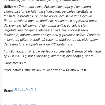
Utilizare:
Tratament zilnic.
Aplica
ți dimineața și / sau seara
câteva picături pe față, gât și decolteu, pe pielea curățata și
tonifiată în prealabil. Se poate aplica inclusiv în zona ochilor.
Pentru rezultate optime, după ser, continuați cu aplicarea uneia
din cremele “gli elementi” din gama antirid cu celule stem
vegetale sau din gama intensiv antirid. Dacă folosiți serul
dimineața, aplicați ulterior obligatoriu și protecție solară. Perioada
minima de utilizare continuă recomandată pentru un ciclu optim
de restructurare a pielii este de 4/6 săptămâni.
Funcționează în sinergie perfectă cu celelalte 2 seruri gli elementi
tip BOOSTER și pot fi folosite și alternativ, dimineața și seara.
Cantitate: 30 ml
Producător: Dafne Italian Philosophy srl – Milano – Italia
GLI ELEMENTI
Brand