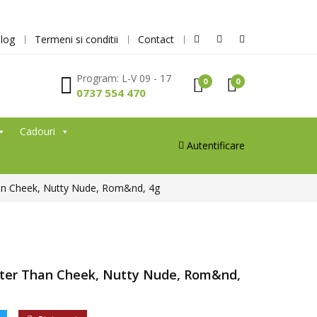
log
Termeni si conditii
Contact
Program: L-V 09 - 17
0
0
0737 554 470
Cadouri
Autentificare
han Cheek, Nutty Nude, Rom&nd, 4g
tter Than Cheek, Nutty Nude, Rom&nd,