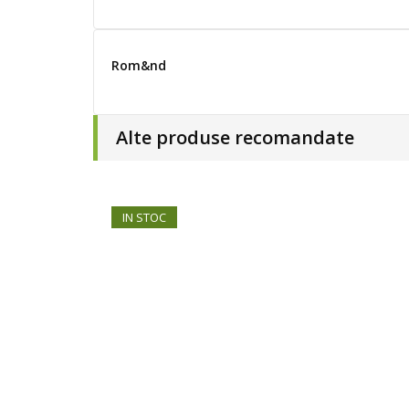
Rom&nd
Alte produse recomandate
IN STOC