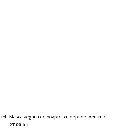
 ml
Masca vegana de noapte, cu peptide, pentru buze, ochi si f
27.00
lei