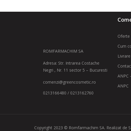
Comen
Oferte 
Cum c
ROMFARMACHIM SA
Livrare
Adresa: Str. Intrarea Costache
Contac
Negri , Nr. 11 sector 5 – Bucuresti
ANPC -
comenzi@greencosmetic.ro
ANPC
0213166480 / 0213162760
Copyright 2023 © Romfarmachim SA. Realizat de S