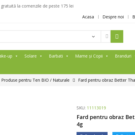
ratuită la comenzile de peste 175 lei
Acasa
Despre noi
B
ake-up
Solare
Barbati
Mame și Copii
Branduri
Produse pentru Ten BIO / Naturale
Fard pentru obraz Better T
SKU:
11113019
Fard pentru obraz Be
4g