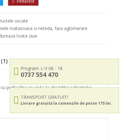
Pinterest
fructele uscate
piele matasoasa si neteda, fara aglomerare
dureaza toata ziua
(1)
Program: L-V 08 - 18
0737 554 470
t cu pudra fina ce ajuta la absorbtia sebumului,
TRANSPORT GRATUIT!
Livrare gratuită la comenzile de peste 175 lei.