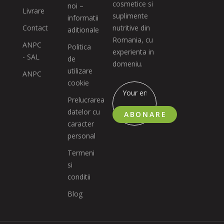
cosmetice si
noi –
Livrare
suplimente
informatii
Contact
nutritive din
aditionale
Romania, cu
ANPC
Politica
experienta in
- SAL
de
domeniu.
utilizare
ANPC
cookie
Prelucrarea
datelor cu
ABONARE
caracter
personal
Termeni
si
conditii
Blog