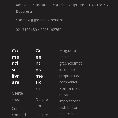
Adresa: Str. Intrarea Costache Negri , Nr. 11 sector 5 –
Bucuresti
comenzi@greencosmetic.ro
0213166480 / 0213162760
Co
Gr
Magazinul
me
ee
online
nzi
nC
greencosmet
si
os
ic.ro este
livr
me
proprietatea
are
tic.
companiei
ro
Romfarmachi
Oferte
m SA –
speciale
Despre
importator si
noi
distribuitor
Cum
de produse
comand
Despre