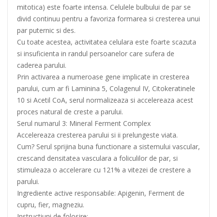
mitotica) este foarte intensa. Celulele bulbului de par se
divid continuu pentru a favoriza formarea si cresterea unui
par puternic si des.
Cu toate acestea, activitatea celulara este foarte scazuta
si insuficienta in randul persoanelor care sufera de
caderea parului.
Prin activarea a numeroase gene implicate in cresterea
parului, cum ar fi Laminina 5, Colagenul IV, Citokeratinele
10 si Acetil CoA, serul normalizeaza si accelereaza acest
proces natural de creste a parului.
Serul numarul 3: Mineral Ferment Complex
Accelereaza cresterea parului si ii prelungeste viata.
Cum? Serul sprijina buna functionare a sistemului vascular,
crescand densitatea vasculara a foliculilor de par, si
stimuleaza o accelerare cu 121% a vitezei de crestere a
parului.
Ingrediente active responsabile: Apigenin, Ferment de
cupru, fier, magneziu.
Instructiuni de folosire: