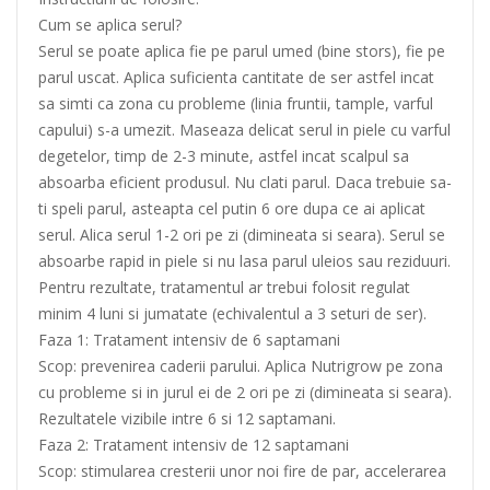
Cum se aplica serul?
Serul se poate aplica fie pe parul umed (bine stors), fie pe
parul uscat. Aplica suficienta cantitate de ser astfel incat
sa simti ca zona cu probleme (linia fruntii, tample, varful
capului) s-a umezit. Maseaza delicat serul in piele cu varful
degetelor, timp de 2-3 minute, astfel incat scalpul sa
absoarba eficient produsul. Nu clati parul. Daca trebuie sa-
ti speli parul, asteapta cel putin 6 ore dupa ce ai aplicat
serul. Alica serul 1-2 ori pe zi (dimineata si seara). Serul se
absoarbe rapid in piele si nu lasa parul uleios sau reziduuri.
Pentru rezultate, tratamentul ar trebui folosit regulat
minim 4 luni si jumatate (echivalentul a 3 seturi de ser).
Faza 1: Tratament intensiv de 6 saptamani
Scop: prevenirea caderii parului. Aplica Nutrigrow pe zona
cu probleme si in jurul ei de 2 ori pe zi (dimineata si seara).
Rezultatele vizibile intre 6 si 12 saptamani.
Faza 2: Tratament intensiv de 12 saptamani
Scop: stimularea cresterii unor noi fire de par, accelerarea