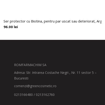
Ser protector cu Biotina, pentru par uscat sau deteriorat, Arga
96.00
lei
ROMFARMACHIM SA
Adresa: Str. Intrarea Costache Negri , Nr. 11 sector 5 –
Bucuresti
comenzi@greencosmetic.ro
0213166480 / 0213162760