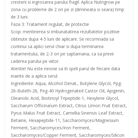
cresterii si ingrosarea parului fragil. Aplica Nutrigrow pe
zona cu probleme de 2 ori pe zi (dimineata si seara) timp
de 3 luni.
Faza 3: Tratament regulat, de protectie
Scop: mentinerea si imbunatatirea rezultatelor pozitive
obtinute dupa 4-5 luni de aplicare. Se recomnada sa
continui sa aplici serul chiar si dupa terminarea
tratamentului, de 2-3 ori pe saptamana, ca sa previi
caderea parului pe viitor.
Atentie! Nu este nevoie sa iti speli parul de fiecare data
inainte de a aplica serul.
Ingrediente: Aqua, Alcohol Denat., Butylene Glycol, Ppg-
26-Buteth-26, Peg-40 Hydrogenated Castor Oil, Apigenin,
Oleanolic Acid, Biotinoyl Tripeptide-1, Hexylene Glycol,
Saccharum Officinarum Extract, Citrus Limon Fruit Extract,
Pyrus Malus Fruit Extract, Camellia Sinensis Leaf Extract,
Betaine, Hexapeptide-11, Saccharomyces/Magnesium
Ferment, Saccharomyces/Iron Ferment,
Saccharomyces/Copper Ferment, Saccharomyces/Silicon