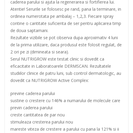
caderea parului si ajuta la regenerarea si fortifierea lui.
Atentie! Serurile se folosesc pe rand, pana la terminare, in
ordinea numerotata pe ambalaj – 1,2,3. Fiecare spray
contine o cantitate suficienta de ser pentru aplicarea timp
de doua saptamani.
Rezultate vizibile se pot observa dupa aproximativ 4 luni
de la prima utilizare, daca produsul este folosit regulat, de
2 ori pe zi (dimineata si seara).
Serul NUTRIGROW este testat clinic si dovedit ca
eficacitate in Laboratoarele DERMSCAN. Rezultatele
studiilor clinice de patru luni, sub control dermatologic, au
dovedit ca NUTRIGROW Active Complex:
previne caderea parului
sustine o crestere cu 146% a numarului de molecule care
previn caderea parului
creste cantitatea de par nou
stimuleaza cresterea parului nou
mareste viteza de crestere a parului cu pana la 121% si ii