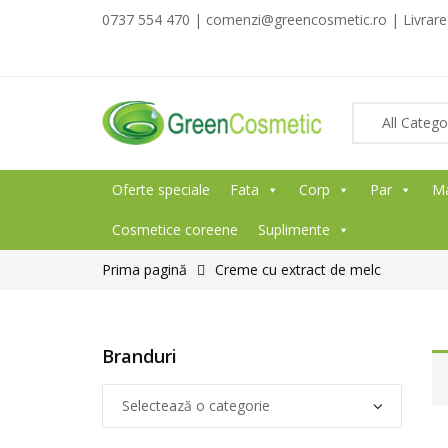
0737 554 470 | comenzi@greencosmetic.ro | Livrare g
Oferte speciale
Fata
Corp
Par
M
Cosmetice coreene
Suplimente
Prima pagină
Creme cu extract de melc
Branduri