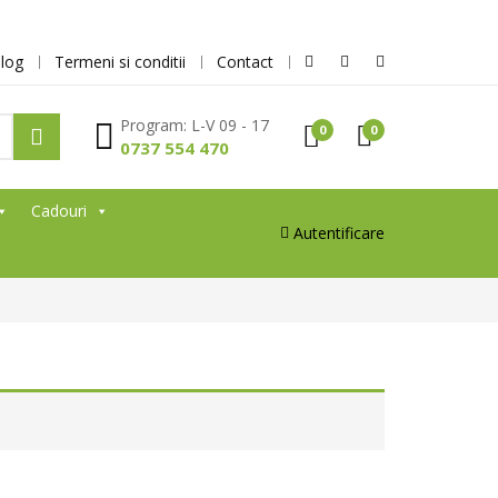
log
Termeni si conditii
Contact
Program: L-V 09 - 17
0
0
0737 554 470
Cadouri
Autentificare