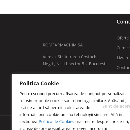
Comen
Oferte 
ROMFARMACHIM SA
Cum c
Adresa: Str. Intrarea Costache
Livrare
Negri , Nr. 11 sector 5 – Bucuresti
Contac
comenzi@greencosmetic.ro
ANPC -
Politica Cookie
0213166480 / 0213162760
ANPC
Pentru scopuri precum afișarea de conținut personalizat,
folosim module cookie sau tehnologii similare. Apăsând
,
Sunt de acor
ești de acord să permiți colectarea de
informații prin cookie-uri sau tehnologii similare. Află in
sectiunea
Politica de Cookies
mai multe despre cookie-uri,
Copyright 2023 © Romfarmachim SA. Realizat de S
inclusiv despre posibilitatea retragerii acordului.