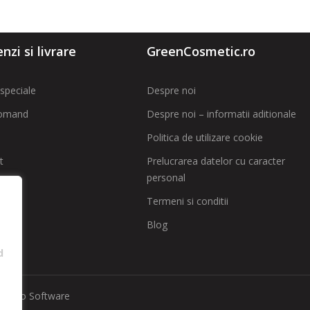
zi si livrare
GreenCosmetic.ro
speciale
Despre noi
omand
Despre noi – informatii aditionale
Politica de utilizare cookie
t
Prelucrarea datelor cu caracter
personal
 SAL
Termeni si conditii
Blog
d
implio Software