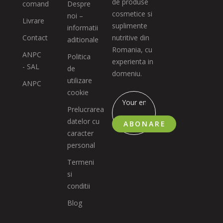
de produse
comand
Despre
cosmetice si
noi –
Livrare
suplimente
informatii
Contact
nutritive din
aditionale
Romania, cu
ANPC
Politica
experienta in
- SAL
de
domeniu.
utilizare
ANPC
cookie
Prelucrarea
datelor cu
ABONARE
caracter
personal
Termeni
si
conditii
Blog