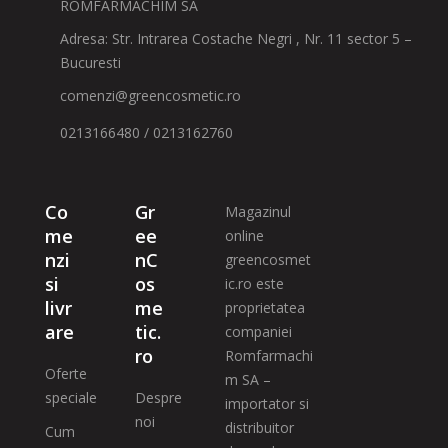
ROMFARMACHIM SA
Adresa: Str. Intrarea Costache Negri , Nr. 11 sector 5 –
Bucuresti
comenzi@greencosmetic.ro
0213166480 / 0213162760
Co
Gr
Magazinul
me
ee
online
nzi
nC
greencosmet
si
os
ic.ro este
livr
me
proprietatea
are
tic.
companiei
ro
Romfarmachi
Oferte
m SA –
speciale
Despre
importator si
noi
distribuitor
Cum