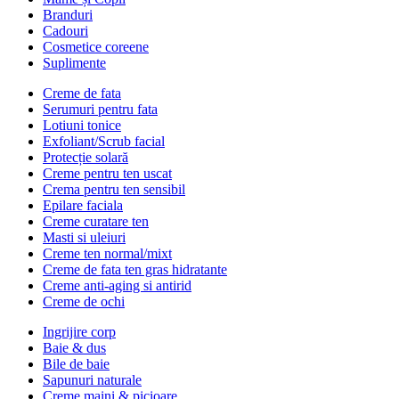
Branduri
Cadouri
Cosmetice coreene
Suplimente
Creme de fata
Serumuri pentru fata
Lotiuni tonice
Exfoliant/Scrub facial
Protecție solară
Creme pentru ten uscat
Crema pentru ten sensibil
Epilare faciala
Creme curatare ten
Masti si uleiuri
Creme ten normal/mixt
Creme de fata ten gras hidratante
Creme anti-aging si antirid
Creme de ochi
Ingrijire corp
Baie & dus
Bile de baie
Sapunuri naturale
Creme maini & picioare