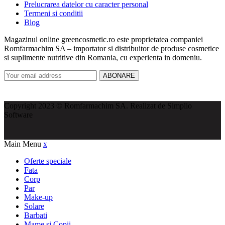
Prelucrarea datelor cu caracter personal
Termeni si conditii
Blog
Magazinul online greencosmetic.ro este proprietatea companiei
Romfarmachim SA – importator si distribuitor de produse cosmetice
si suplimente nutritive din Romania, cu experienta in domeniu.
ABONARE
Copyright 2023 © Romfarmachim SA. Realizat de Simplio
Software
Main Menu
x
Oferte speciale
Fata
Corp
Par
Make-up
Solare
Barbati
Mame și Copii