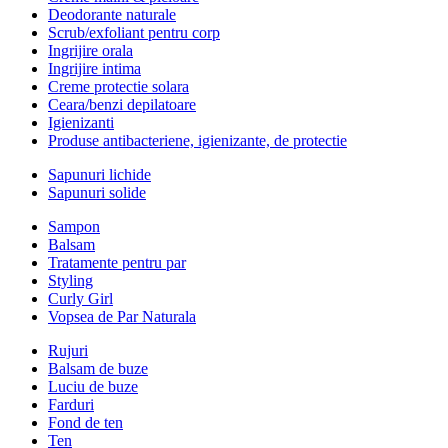
Deodorante naturale
Scrub/exfoliant pentru corp
Ingrijire orala
Ingrijire intima
Creme protectie solara
Ceara/benzi depilatoare
Igienizanti
Produse antibacteriene, igienizante, de protectie
Sapunuri lichide
Sapunuri solide
Sampon
Balsam
Tratamente pentru par
Styling
Curly Girl
Vopsea de Par Naturala
Rujuri
Balsam de buze
Luciu de buze
Farduri
Fond de ten
Ten