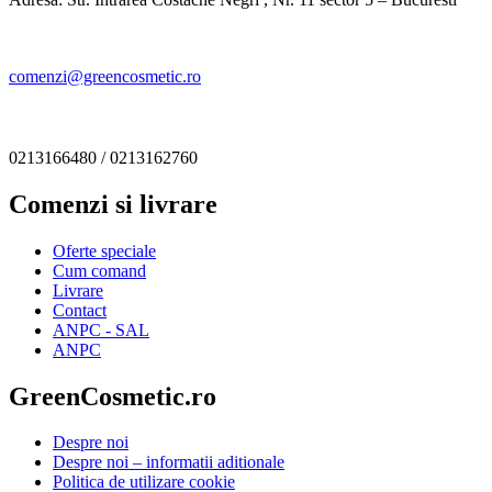
comenzi@greencosmetic.ro
0213166480 / 0213162760
Comenzi si livrare
Oferte speciale
Cum comand
Livrare
Contact
ANPC - SAL
ANPC
GreenCosmetic.ro
Despre noi
Despre noi – informatii aditionale
Politica de utilizare cookie