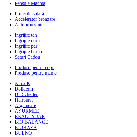
Pensule Machiaj
Protecție solară
Accelerator bronzare
Autobronzante
Ingrijire ten
Ingrijire corp
Ingrijire par
Ingrijire barba
Seturi Cadou
Produse pentru copii
Produse pentru mame
Alma K
Doliderm
Dr. Scheller
Hairburst
Arganicare
AYURMED
BEAUTY JAR
BIO BALANCE
BIOBAZA
BUENO