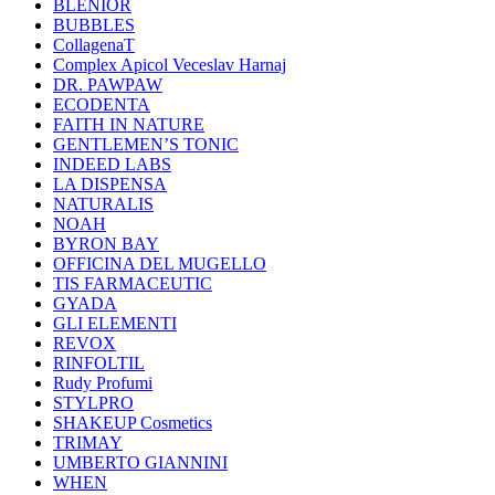
BLENIOR
BUBBLES
CollagenaT
Complex Apicol Veceslav Harnaj
DR. PAWPAW
ECODENTA
FAITH IN NATURE
GENTLEMEN’S TONIC
INDEED LABS
LA DISPENSA
NATURALIS
NOAH
BYRON BAY
OFFICINA DEL MUGELLO
TIS FARMACEUTIC
GYADA
GLI ELEMENTI
REVOX
RINFOLTIL
Rudy Profumi
STYLPRO
SHAKEUP Cosmetics
TRIMAY
UMBERTO GIANNINI
WHEN