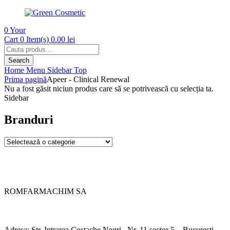
0
Your
Cart
0 Item(s)
0.00
lei
Products
search
Search
Home
Menu
Sidebar
Top
Prima pagină
Apeer - Clinical Renewal
Nu a fost găsit niciun produs care să se potrivească cu selecția ta.
Sidebar
Branduri
ROMFARMACHIM SA
Adresa: Str. Intrarea Costache Negri , Nr. 11 sector 5 – Bucuresti