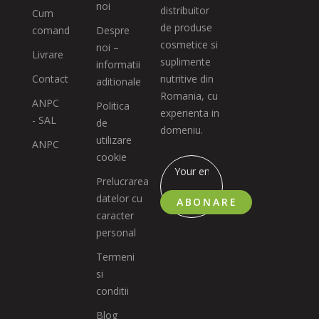
noi
distribuitor
Cum
de produse
comand
Despre
cosmetice si
noi –
Livrare
suplimente
informatii
Contact
nutritive din
aditionale
Romania, cu
ANPC
Politica
experienta in
- SAL
de
domeniu.
utilizare
ANPC
cookie
Prelucrarea
datelor cu
ABONARE
caracter
personal
Termeni
si
conditii
Blog