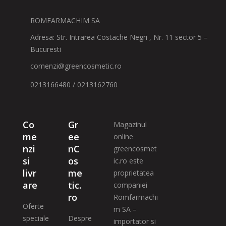
ROMFARMACHIM SA
Adresa: Str. Intrarea Costache Negri , Nr. 11 sector 5 –
Bucuresti
comenzi@greencosmetic.ro
0213166480 / 0213162760
Co
Gr
Magazinul
me
ee
online
nzi
nC
greencosmet
si
os
ic.ro este
livr
me
proprietatea
are
tic.
companiei
ro
Romfarmachi
Oferte
m SA –
speciale
Despre
importator si