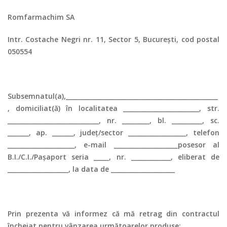
Romfarmachim SA
Intr. Costache Negri nr. 11, Sector 5, București, cod postal
050554
Subsemnatul(a),__________________________________________________
, domiciliat(ă) în localitatea _________________________, str.
______________________________, nr. _________, bl. __________, sc.
_______, ap. _______, județ/sector ___________________, telefon
______________________, e-mail _____________________posesor al
B.I./C.I./Pașaport seria _____, nr. _____________, eliberat de
____________________, la data de _____________________
Prin prezenta vă informez că mă retrag din contractul
încheiat pentru vânzarea următoarelor produse: