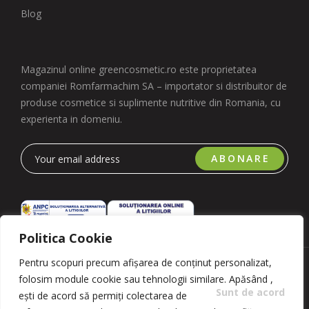
Blog
Magazinul online greencosmetic.ro este proprietatea
companiei Romfarmachim SA – importator si distribuitor de
produse cosmetice si suplimente nutritive din Romania, cu
experienta in domeniu.
ABONARE
Politica Cookie
Pentru scopuri precum afișarea de conținut personalizat,
Copyright 2023 © Romfarmachim SA. Realizat de Simplio
folosim module cookie sau tehnologii similare. Apăsând
,
Software
Sunt de acord
ești de acord să permiți colectarea de