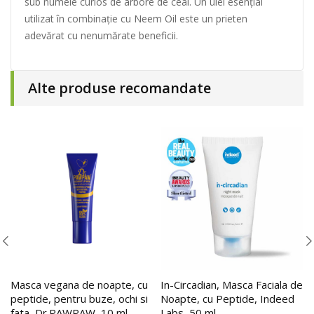
sub numele curios de arbore de ceai. Un ulei esențial
utilizat în combinație cu Neem Oil este un prieten
adevărat cu nenumărate beneficii.
Alte produse recomandate
Masca vegana de noapte, cu
In-Circadian, Masca Faciala de
peptide, pentru buze, ochi si
Noapte, cu Peptide, Indeed
fata, Dr.PAWPAW, 10 ml
Labs, 50 ml