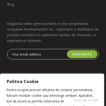
Blog
Magazinul online greencosmetic.ro este proprietatea
companiei Romfarmachim SA – importator si distribuitor de
produse cosmetice si suplimente nutritive din Romania, cu
experienta in domeniu.
ABONARE
Politica Cookie
Pentru scopuri precum afișarea de conținut personalizat,
Copyright 2023 © Romfarmachim SA. Realizat de Simplio
folosim module cookie sau tehnologii similare. Apăsând
,
Software
Sunt de acord
ești de acord să permiți colectarea de