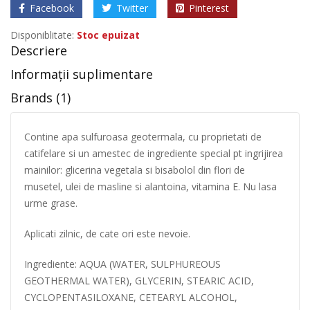
Facebook
Twitter
Pinterest
Disponiblitate:
Stoc epuizat
Descriere
Informații suplimentare
Brands (1)
Contine apa sulfuroasa geotermala, cu proprietati de
catifelare si un amestec de ingrediente special pt ingrijirea
mainilor: glicerina vegetala si bisabolol din flori de
musetel, ulei de masline si alantoina, vitamina E. Nu lasa
urme grase.
Aplicati zilnic, de cate ori este nevoie.
Ingrediente: AQUA (WATER, SULPHUREOUS
GEOTHERMAL WATER), GLYCERIN, STEARIC ACID,
CYCLOPENTASILOXANE, CETEARYL ALCOHOL,