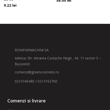
56.00
lei
9.22
lei
ROMFARMACHIM SA
Adresa: Str. Intrarea Costache Negri , Nr. 11 sector 5 –
Bucuresti
comenzi@greencosmetic.ro
0213166480 / 0213162760
Comenzi si livrare