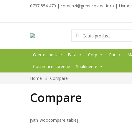
0737 554 470 | comenzi@greencosmetic.ro | Livrare g
Oferte speciale
Fata
Corp
Par
M
Cosmetice coreene
Suplimente
Home
Compare
Compare
[yith_woocompare_table]