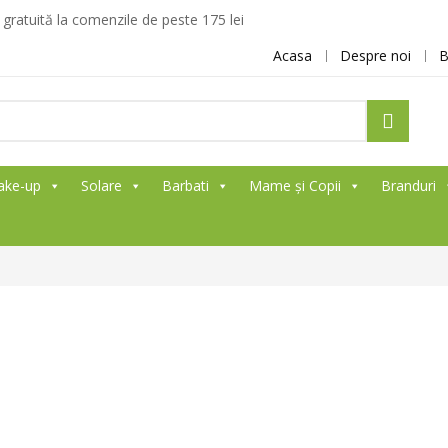
ratuită la comenzile de peste 175 lei
Acasa
Despre noi
B
ake-up
Solare
Barbati
Mame și Copii
Branduri