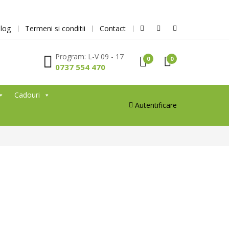
log
Termeni si conditii
Contact
Program: L-V 09 - 17
0
0
0737 554 470
Cadouri
Autentificare