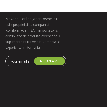
Magazinul online greencosmetic.ro
este proprietatea companiei
Romfarmachim SA – importator si
distribuitor de produse cosmetice si
suplimente nutritive din Romania, cu
experienta in domeniu.
ABONARE