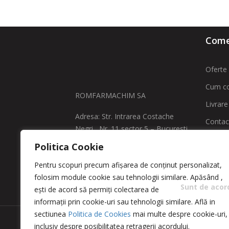
Comen
Oferte 
Cum c
ROMFARMACHIM SA
Livrare
Adresa: Str. Intrarea Costache
Contac
Negri , Nr. 11 sector 5 – Bucuresti
ANPC -
Politica Cookie
comenzi@greencosmetic.ro
ANPC
Pentru scopuri precum afișarea de conținut personalizat,
0213166480 / 0213162760
folosim module cookie sau tehnologii similare. Apăsând
,
Sunt de acor
ești de acord să permiți colectarea de
informații prin cookie-uri sau tehnologii similare. Află in
sectiunea
Politica de Cookies
mai multe despre cookie-uri,
inclusiv despre posibilitatea retragerii acordului.